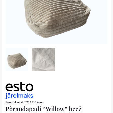
Kuumakse al.
7,20
€
/ 18 kuud
Põrandapadi “Willow” beež