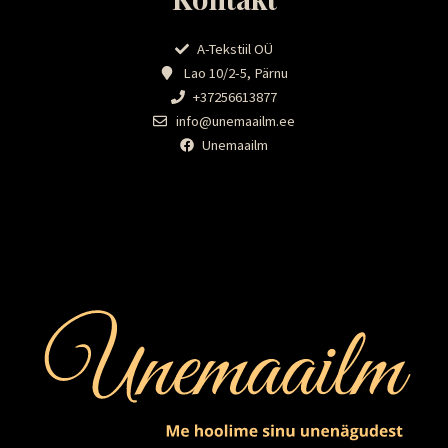
A-Tekstiil OÜ
Lao 10/2-5, Pärnu
+37256613877
info@unemaailm.ee
Unemaailm