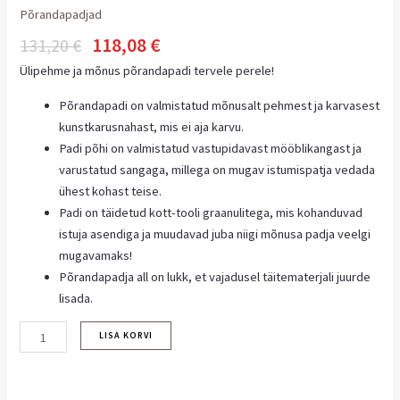
Põrandapadjad
118,08
€
131,20
€
Ülipehme ja mõnus põrandapadi tervele perele!
Põrandapadi on valmistatud mõnusalt pehmest ja karvasest
kunstkarusnahast, mis ei aja karvu.
Padi põhi on valmistatud vastupidavast mööblikangast ja
varustatud sangaga, millega on mugav istumispatja vedada
ühest kohast teise.
Padi on täidetud kott-tooli graanulitega, mis kohanduvad
istuja asendiga ja muudavad juba niigi mõnusa padja veelgi
mugavamaks!
Põrandapadja all on lukk, et vajadusel täitematerjali juurde
lisada.
LISA KORVI