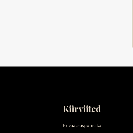
Kiirviited
Privaatsuspoliitika