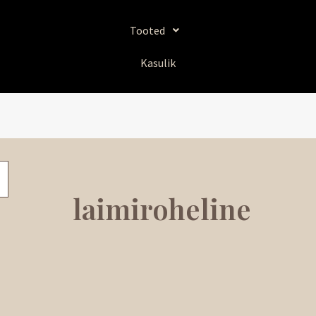
Tooted
Kasulik
laimiroheline