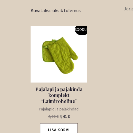
Kuvatakse üksik tulemus
Algne
Praegune
SOODUS!
hind
hind
oli:
on:
4,90 €.
4,41 €.
Pajalapi ja pajakinda
komplekt
“Laimiroheline”
Pajalapid ja pajakindad
4,90
€
4,41
€
LISA KORVI