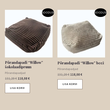
Algne
Praegune
Algne
Praegune
SOODUS!
SOODUS!
hind
hind
hind
hind
oli:
on:
oli:
on:
131,20 €.
118,08 €.
131,20 €.
118,08 €.
Põrandapadi “Willow”
Põrandapadi “Willow” beež
šokolaadipruun
Põrandapadjad
Põrandapadjad
131,20
€
118,08
€
131,20
€
118,08
€
LISA KORVI
LISA KORVI