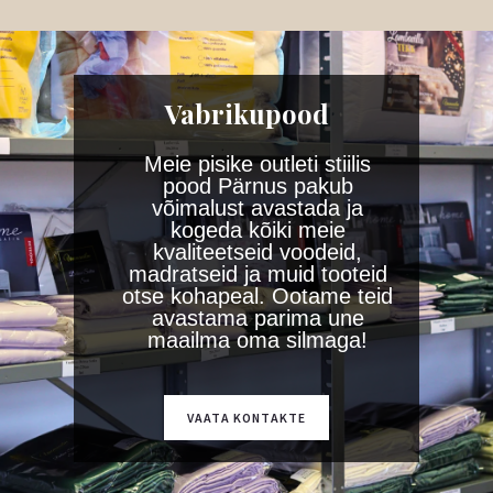
Vabrikupood
Meie pisike outleti stiilis
pood Pärnus pakub
võimalust avastada ja
kogeda kõiki meie
kvaliteetseid voodeid,
madratseid ja muid tooteid
otse kohapeal. Ootame teid
avastama parima une
maailma oma silmaga!
VAATA KONTAKTE