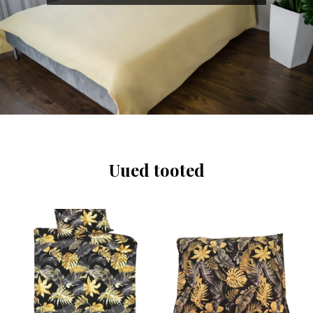
Uued tooted
Hinnavahemik:
Hinnavahemik:
Sellel
Sellel
8,95 €
2,55 €
tootel
tootel
kuni
kuni
on
13,50 €
on
3,95 €
mitu
mitu
varianti.
varianti.
Valikuid
Valikuid