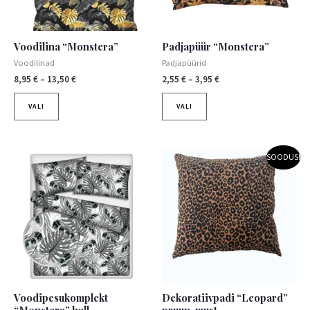
saab
saab
teha
teha
tootelehel.
tootelehel.
Voodilina “Monstera”
Padjapüür “Monstera”
Voodilinad
Padjapüürid
8,95
€
–
13,50
€
2,55
€
–
3,95
€
VALI
VALI
Algne
Praegune
SOODUS!
hind
hind
oli:
on:
19,90 €.
14,90 €.
Voodipesukomplekt
Dekoratiivpadi “Leopard”