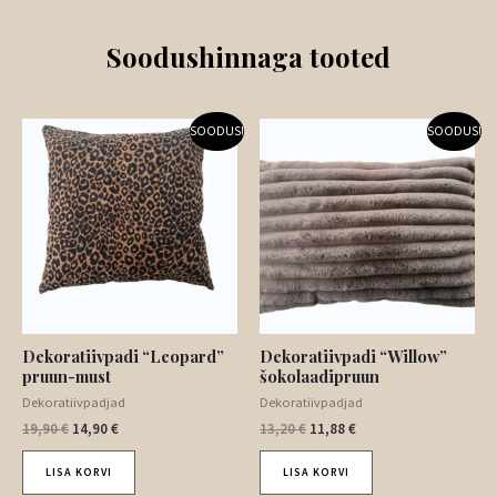
Soodushinnaga tooted
Algne
Praegune
Algne
Praegune
SOODUS!
SOODUS!
hind
hind
hind
hind
oli:
on:
oli:
on:
19,90 €.
14,90 €.
13,20 €.
11,88 €.
Dekoratiivpadi “Leopard”
Dekoratiivpadi “Willow”
pruun-must
šokolaadipruun
Dekoratiivpadjad
Dekoratiivpadjad
19,90
€
14,90
€
13,20
€
11,88
€
LISA KORVI
LISA KORVI