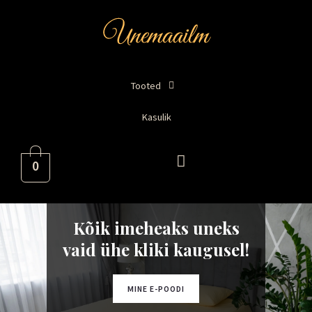
Skip
to
content
Tooted
Kasulik
0
Kõik imeheaks uneks
vaid ühe kliki kaugusel!
MINE E-POODI