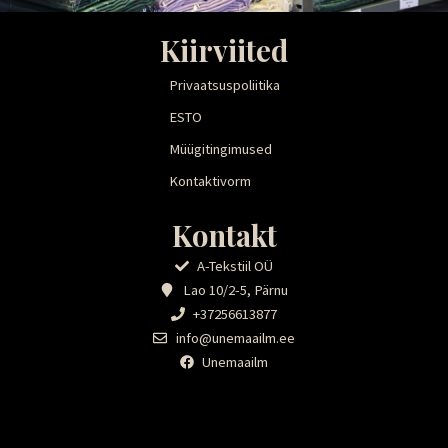
Kiirviited
Privaatsuspoliitika
ESTO
Müügitingimused
Kontaktivorm
Kontakt
A-Tekstiil OÜ
Lao 10/2-5, Pärnu
+37256613877
info@unemaailm.ee
Unemaailm