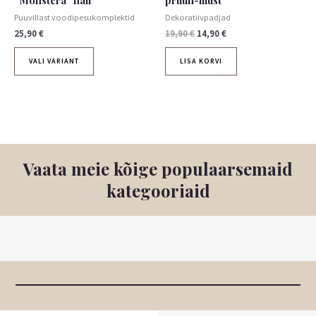
“Monstera” hall
pruun-must
Puuvillast voodipesukomplektid
Dekoratiivpadjad
25,90
€
19,90
€
14,90
€
VALI VARIANT
LISA KORVI
Vaata meie kõige populaarsemaid
kategooriaid