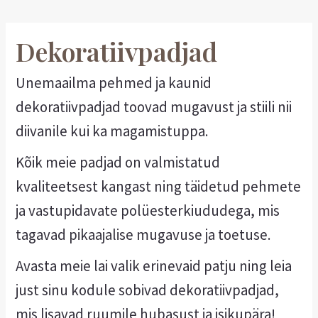
Dekoratiivpadjad
Unemaailma pehmed ja kaunid
dekoratiivpadjad toovad mugavust ja stiili nii
diivanile kui ka magamistuppa.
Kõik meie padjad on valmistatud
kvaliteetsest kangast ning täidetud pehmete
ja vastupidavate polüesterkiududega, mis
tagavad pikaajalise mugavuse ja toetuse.
Avasta meie lai valik erinevaid patju ning leia
just sinu kodule sobivad dekoratiivpadjad,
mis lisavad ruumile hubasust ja isikupära!