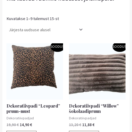
Kuvatakse 1–9 tulemust 15-st
Algne
Praegune
Algne
Praegune
SOODUS!
SOODUS!
hind
hind
hind
hind
oli:
on:
oli:
on:
19,90 €.
14,90 €.
13,20 €.
11,88 €.
Dekoratiivpadi “Leopard”
Dekoratiivpadi “Willow”
pruun-must
šokolaadipruun
Dekoratiivpadjad
Dekoratiivpadjad
19,90
€
14,90
€
13,20
€
11,88
€