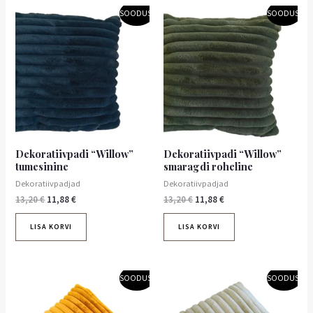
Algne
Praegune
Algne
Praegune
SOODUS!
SOODUS!
hind
hind
hind
hind
oli:
on:
oli:
on:
13,20 €.
11,88 €.
13,20 €.
11,88 €.
Dekoratiivpadi “Willow”
Dekoratiivpadi “Willow”
tumesinine
smaragdi roheline
Dekoratiivpadjad
Dekoratiivpadjad
13,20
€
11,88
€
13,20
€
11,88
€
LISA KORVI
LISA KORVI
Algne
Praegune
Algne
Praegune
SOODUS!
SOODUS!
hind
hind
hind
hind
oli:
on:
oli:
on:
13,20 €.
11,88 €.
13,20 €.
11,88 €.