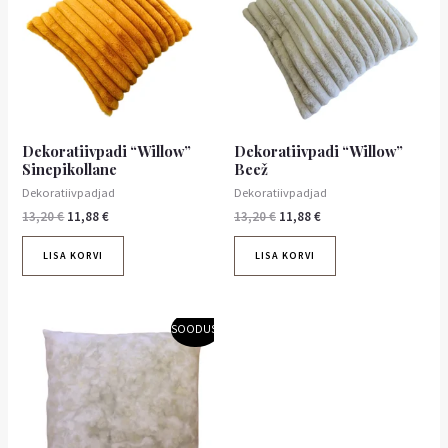
Dekoratiivpadi “Willow”
Dekoratiivpadi “Willow”
Sinepikollane
Beež
Dekoratiivpadjad
Dekoratiivpadjad
13,20
€
11,88
€
13,20
€
11,88
€
LISA KORVI
LISA KORVI
Algne
Praegune
SOODUS!
hind
hind
oli:
on:
3,40 €.
3,06 €.