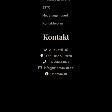
ESTO
Müügitingimused
Kontaktivorm
Kontakt
A-Tekstiil OÜ
Lao 10/2-5, Pärnu
+37256613877
info@unemaailm.ee
Unemaailm