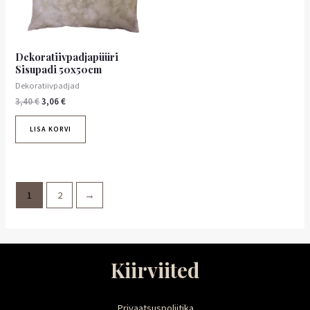
Dekoratiivpadjapüüri
Sisupadi 50x50cm
Dekoratiivpadjad
3,40
€
3,06
€
LISA KORVI
1
2
→
Kiirviited
Privaatsuspoliitika