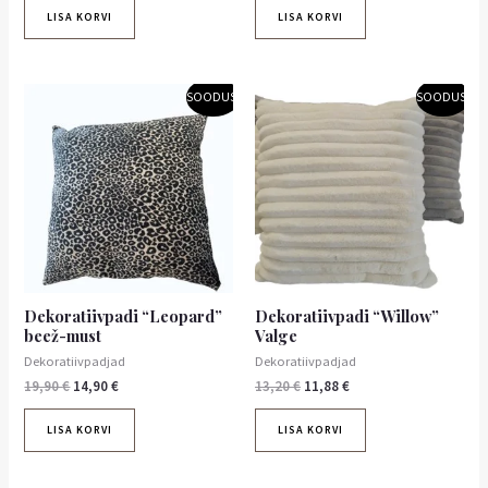
LISA KORVI
LISA KORVI
Algne
Praegune
Algne
Praegune
SOODUS!
SOODUS!
hind
hind
hind
hind
oli:
on:
oli:
on:
19,90 €.
14,90 €.
13,20 €.
11,88 €.
Dekoratiivpadi “Leopard”
Dekoratiivpadi “Willow”
beež-must
Valge
Dekoratiivpadjad
Dekoratiivpadjad
19,90
€
14,90
€
13,20
€
11,88
€
LISA KORVI
LISA KORVI