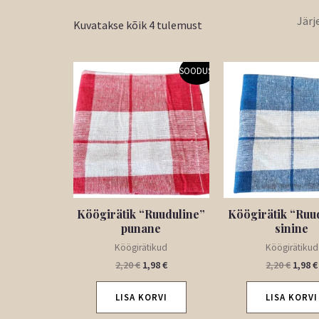
Kuvatakse kõik 4 tulemust
Algne
Praegune
Algne
SOODUS!
hind
hind
hind
oli:
on:
oli:
2,20 €.
1,98 €.
2,20 €
Köögirätik “Ruuduline”
Köögirätik “Ruu
punane
sinine
Köögirätikud
Köögirätikud
2,20
€
1,98
€
2,20
€
1,98
€
LISA KORVI
LISA KORVI