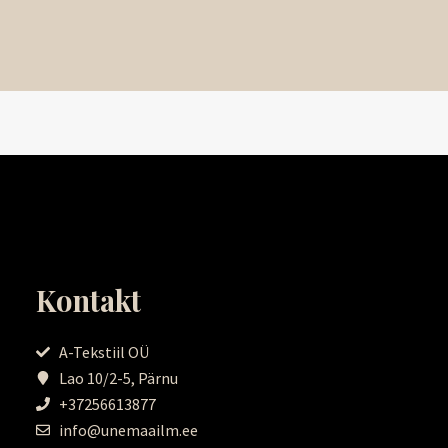
Kontakt
A-Tekstiil OÜ
Lao 10/2-5, Pärnu
+37256613877
info@unemaailm.ee