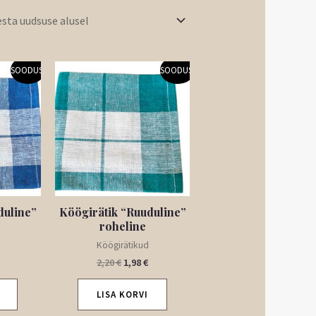
Praegune
Algne
Praegune
SOODUS!
SOODUS!
hind
hind
hind
on:
oli:
on:
.
1,98 €.
2,20 €.
1,98 €.
duline”
Köögirätik “Ruuduline”
roheline
Köögirätikud
2,20
€
1,98
€
LISA KORVI