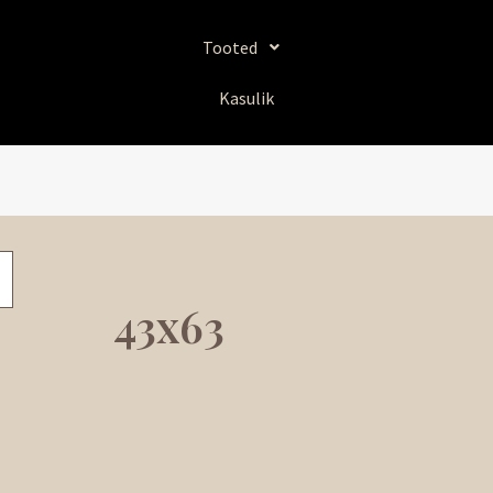
Sorditud
uusimate
järgi
Tooted
Kasulik
43x63