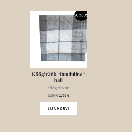
Algne
Praegune
SOODUS!
hind
hind
oli:
on:
2,20 €.
1,98 €.
Köögirätik “Ruuduline”
hall
Köögirätikud
2,20
€
1,98
€
LISA KORVI