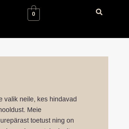
0
 valik neile, kes hindavad
hooldust. Meie
urepärast toetust ning on