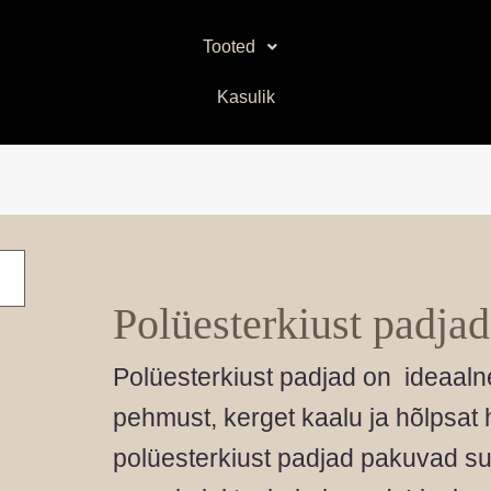
Sorditud
uusimate
järgi
Tooted
Kasulik
Polüesterkiust padjad
Polüesterkiust padjad on ideaalne
pehmust, kerget kaalu ja hõlpsat 
polüesterkiust padjad pakuvad su