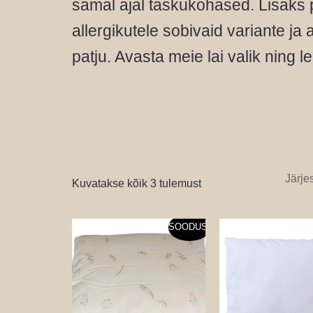
samal ajal taskukohased. Lisaks 
allergikutele sobivaid variante ja
patju. Avasta meie lai valik ning l
Kuvatakse kõik 3 tulemust
Algne
Praegune
Algn
SOODUS!
hind
hind
hind
oli:
on:
oli:
19,90 €.
17,91 €.
6,00 