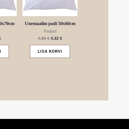
50x70cm
Unemaailm padi 50x60cm
Padjad
€
4,80
€
4,32
€
I
LISA KORVI