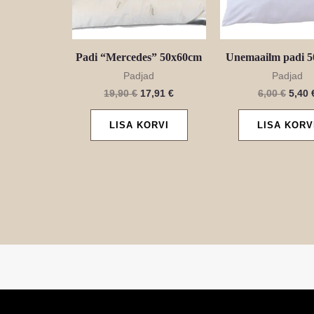
Padi “Mercedes” 50x60cm
Unemaailm padi 
Padjad
Padjad
19,90
€
17,91
€
6,00
€
5,40
LISA KORVI
LISA KORV