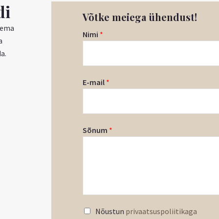
di
Võtke meiega ühendust!
gema
Nimi
*
a
a.
E-mail
*
Sõnum
*
Nõustun
privaatsuspoliitikaga