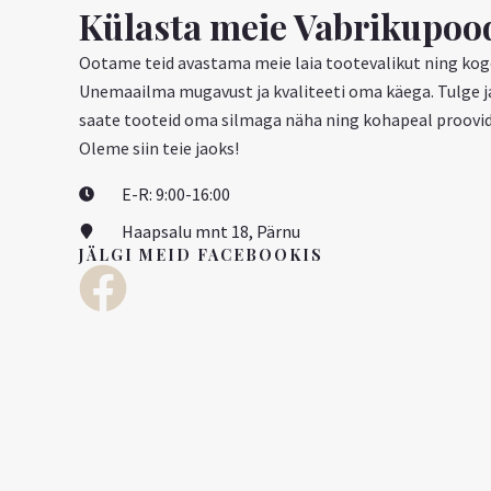
Külasta meie Vabrikupoo
Ootame teid avastama meie laia tootevalikut ning ko
Unemaailma mugavust ja kvaliteeti oma käega. Tulge j
saate tooteid oma silmaga näha ning kohapeal proovid
Oleme siin teie jaoks!
E-R: 9:00-16:00
Haapsalu mnt 18, Pärnu
JÄLGI MEID FACEBOOKIS
F
a
c
e
b