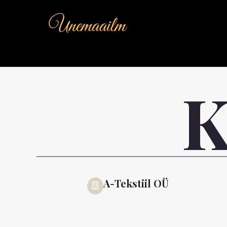
Skip
to
content
K
A-Tekstiil OÜ