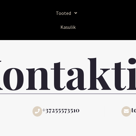
Tooted
Kasulik
ontakt
+37255573510
t