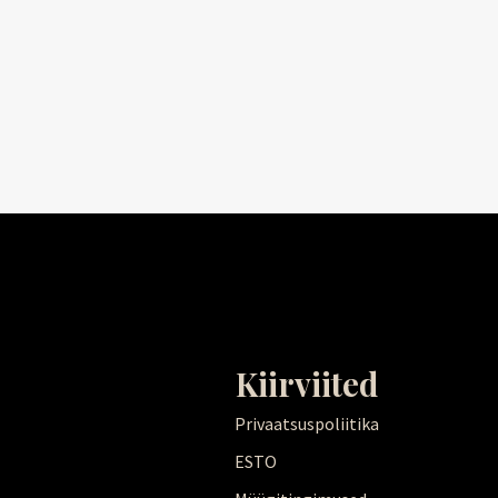
o
o
k
Kiirviited
Privaatsuspoliitika
ESTO