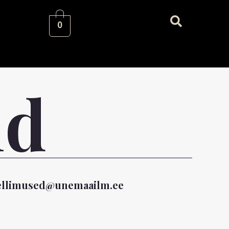
0
id
ellimused@unemaailm.ee