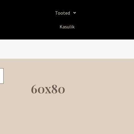
Tooted
Kasulik
60x80