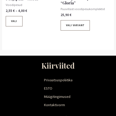
“Gloria”
Voodipesud
Puuvillast voodipesukomplektid
2,55
€
–
4,00
€
25,90
€
VALI
VALI VARIANT
Kiirviited
Privaatsuspoliitika
ESTO
Müügitingimused
Kontaktivorm