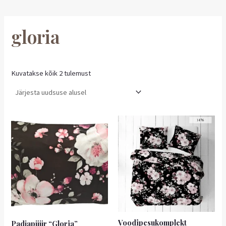
gloria
Kuvatakse kõik 2 tulemust
Hinnavahemik:
Sellel
2,55 €
tootel
kuni
on
4,00 €
mitu
varianti.
Valikuid
saab
teha
tootelehel.
Voodipesukomplekt
Padjapüür “Gloria”