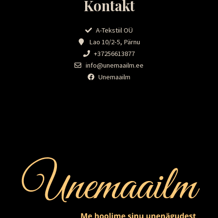
Kontakt
A-Tekstiil OÜ
Lao 10/2-5, Pärnu
+37256613877
info@unemaailm.ee
Unemaailm