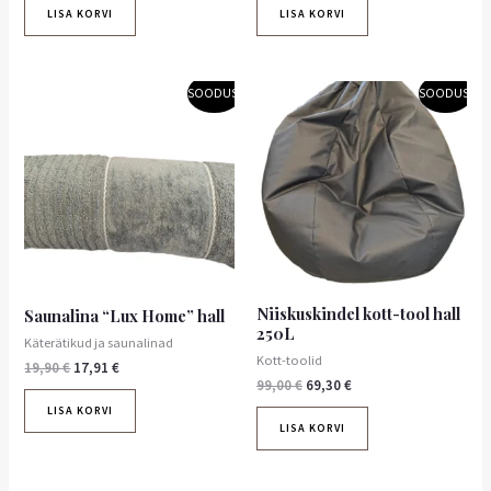
LISA KORVI
LISA KORVI
Algne
Praegune
Algne
Praegune
SOODUS!
SOODUS!
hind
hind
hind
hind
oli:
on:
oli:
on:
19,90 €.
17,91 €.
99,00 €.
69,30 €.
Niiskuskindel kott-tool hall
Saunalina “Lux Home” hall
250L
Käterätikud ja saunalinad
Kott-toolid
19,90
€
17,91
€
99,00
€
69,30
€
LISA KORVI
LISA KORVI