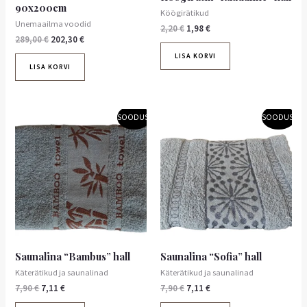
90x200cm
Köögirätikud
Unemaailma voodid
2,20
€
1,98
€
289,00
€
202,30
€
LISA KORVI
LISA KORVI
Algne
Praegune
Algne
Praegune
SOODUS!
SOODUS!
hind
hind
hind
hind
oli:
on:
oli:
on:
7,90 €.
7,11 €.
7,90 €.
7,11 €.
Saunalina “Bambus” hall
Saunalina “Sofia” hall
Käterätikud ja saunalinad
Käterätikud ja saunalinad
7,90
€
7,11
€
7,90
€
7,11
€