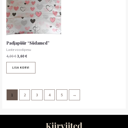
Padjapüür “Südamed”
Laste voodipesu
4,00
€
3,60
€
LISA KORVI
1
2
3
4
5
→
Kiirviited