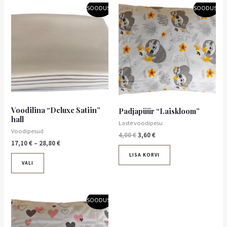
Hinnavahemik:
Algne
Praegune
Sellel
SOODUS!
SOODUS!
17,10 €
hind
hind
tootel
kuni
oli:
on:
on
28,80 €
4,00 €.
3,60 €.
mitu
varianti.
Valikuid
saab
teha
tootelehel.
Voodilina “Deluxe Satiin”
Padjapüür “Laiskloom”
hall
Laste voodipesu
Voodipesud
4,00
€
3,60
€
17,10
€
–
28,80
€
LISA KORVI
VALI
Algne
Praegune
SOODUS!
hind
hind
oli:
on:
4,00 €.
3,60 €.