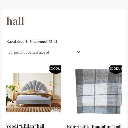
hall
Kuvatakse 1–9 tulemust 45-st
Algne
Praegune
Algne
Praegune
SOODUS!
SOODUS!
hind
hind
hind
hind
oli:
on:
oli:
on:
289,00 €.
202,30 €.
2,20 €.
1,98 €.
Voodi “Liilian” hall
Köögirätik “Ruuduline” hall