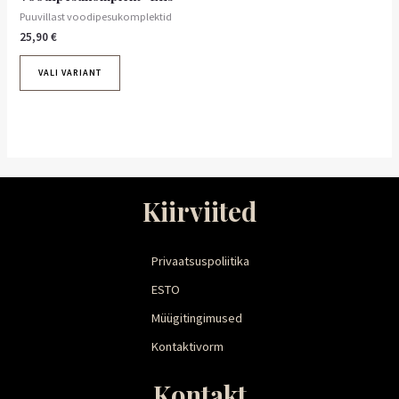
Puuvillast voodipesukomplektid
25,90
€
VALI VARIANT
Kiirviited
Privaatsuspoliitika
ESTO
Müügitingimused
Kontaktivorm
Kontakt