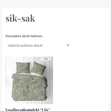
sik-sak
Kuvatakse üksik tulemus
Voodipesukomplekt “Liis”