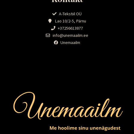
A-Tekstiil OÜ
Lao 10/2-5, Pärnu
+37256613877
info@unemaailm.ee
Unemaailm