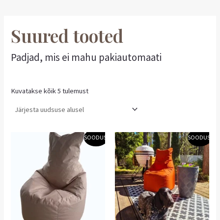
Suured tooted
Padjad, mis ei mahu pakiautomaati
Kuvatakse kõik 5 tulemust
Algne
Praegune
Algne
Praegune
SOODUS!
SOODUS!
hind
hind
hind
hind
oli:
on:
oli:
on:
139,00 €.
97,30 €.
139,00 €.
97,30 €.