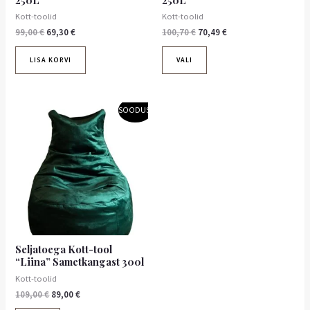
Kott-toolid
Kott-toolid
99,00
€
69,30
€
100,70
€
70,49
€
LISA KORVI
VALI
Algne
Praegune
Sellel
SOODUS!
hind
hind
tootel
oli:
on:
109,00 €.
on
89,00 €.
mitu
varianti.
Valikuid
saab
teha
tootelehel.
Seljatoega Kott-tool
“Liina” Sametkangast 300l
Kott-toolid
109,00
€
89,00
€