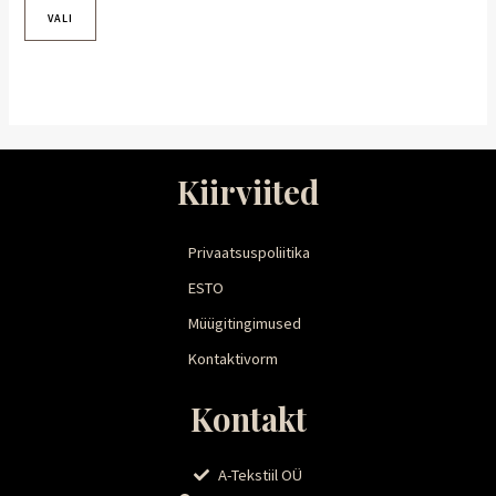
VALI
Kiirviited
Privaatsuspoliitika
ESTO
Müügitingimused
Kontaktivorm
Kontakt
A-Tekstiil OÜ