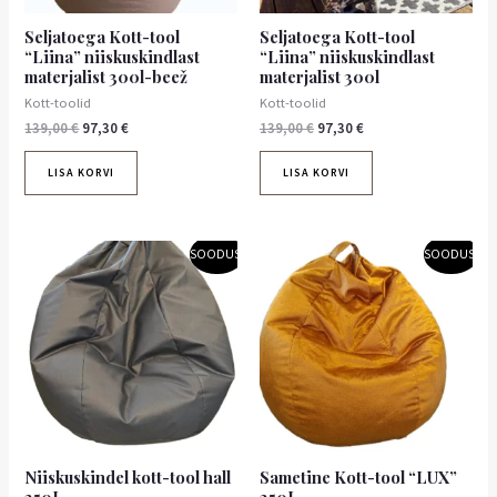
Seljatoega Kott-tool
Seljatoega Kott-tool
“Liina” niiskuskindlast
“Liina” niiskuskindlast
materjalist 300l-beež
materjalist 300l
Kott-toolid
Kott-toolid
139,00
€
97,30
€
139,00
€
97,30
€
LISA KORVI
LISA KORVI
Algne
Praegune
Algne
Praegune
Sellel
SOODUS!
SOODUS!
hind
hind
hind
hind
tootel
oli:
on:
oli:
on:
99,00 €.
69,30 €.
100,70 €.
on
70,49 €.
mitu
varianti.
Valikuid
saab
teha
tootelehel.
Niiskuskindel kott-tool hall
Sametine Kott-tool “LUX”
250L
250L