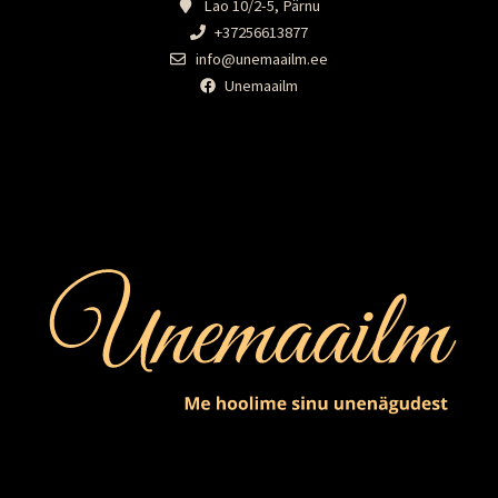
Lao 10/2-5, Pärnu
+37256613877
info@unemaailm.ee
Unemaailm