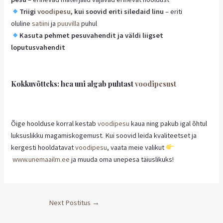
Triigi
voodipesu
, kui soovid eriti siledaid linu
– eriti
oluline
satiini
ja
puuvilla
puhul
Kasuta pehmet pesuvahendit ja väldi liigset
loputusvahendit
Kokkuvõtteks: hea uni algab puhtast
voodipesust
Õige hoolduse korral kestab
voodipesu
kaua ning pakub igal õhtul
luksuslikku magamiskogemust. Kui soovid leida kvaliteetset ja
kergesti hooldatavat
voodipesu
, vaata meie valikut
www.unemaailm.ee
ja muuda oma unepesa täiuslikuks!
Next Postitus
→