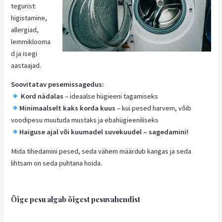
tegurist:
higistamine,
allergiad,
lemmiklooma
d ja isegi
aastaajad.
Soovitatav pesemissagedus:
Kord nädalas
– ideaalse hügieeni tagamiseks
Minimaalselt kaks korda kuus
– kui pesed harvem, võib
voodipesu muutuda mustaks ja ebahügieeniliseks
Haiguse ajal või kuumadel suvekuudel – sagedamini!
Mida tihedamini pesed, seda vähem määrdub kangas ja seda
lihtsam on seda puhtana hoida.
Õige pesu algab õigest pesuvahendist