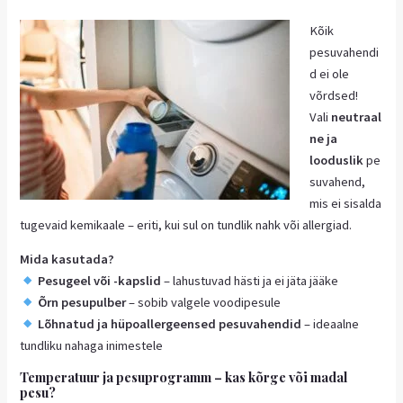
Kõik
pesuvahendi
d ei ole
võrdsed!
Vali
neutraal
ne ja
looduslik
pe
suvahend,
mis ei sisalda
tugevaid kemikaale – eriti, kui sul on tundlik nahk või allergiad.
Mida kasutada?
Pesugeel või -kapslid
– lahustuvad hästi ja ei jäta jääke
Õrn pesupulber
– sobib valgele voodipesule
Lõhnatud ja hüpoallergeensed pesuvahendid
– ideaalne
tundliku nahaga inimestele
Temperatuur ja pesuprogramm – kas kõrge või madal
pesu?