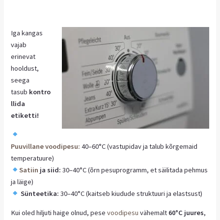
Iga kangas
vajab
erinevat
hooldust,
seega
tasub
kontro
llida
etiketti!
Puuvillane voodipesu:
40–60°C (vastupidav ja talub kõrgemaid
temperatuure)
Satiin
ja siid:
30–40°C (õrn pesuprogramm, et säilitada pehmus
ja läige)
Sünteetika:
30–40°C (kaitseb kiudude struktuuri ja elastsust)
Kui oled hiljuti haige olnud, pese
voodipesu
vähemalt
60°C juures
,