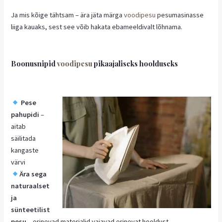
Ja mis kõige tähtsam – ära jäta märga
voodipesu
pesumasinasse
liiga kauaks, sest see võib hakata ebameeldivalt lõhnama.
Boonusnipid
voodipesu
pikaajaliseks hoolduseks
Pese
pahupidi
–
aitab
säilitada
kangaste
värvi
Ära sega
naturaalset
ja
sünteetilist
pesu
– erinevad materjalid vajavad erinevat hooldust