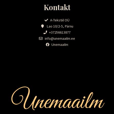
Kontakt
A-Tekstiil OÜ
Lao 10/2-5, Pärnu
+37256613877
info@unemaailm.ee
Unemaailm