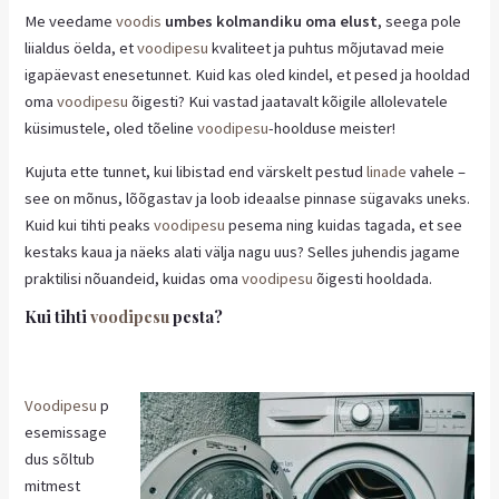
Me veedame
voodis
umbes kolmandiku oma elust
, seega pole
liialdus öelda, et
voodipesu
kvaliteet ja puhtus mõjutavad meie
igapäevast enesetunnet. Kuid kas oled kindel, et pesed ja hooldad
oma
voodipesu
õigesti? Kui vastad jaatavalt kõigile allolevatele
küsimustele, oled tõeline
voodipesu
-hoolduse meister!
Kujuta ette tunnet, kui libistad end värskelt pestud
linade
vahele –
see on mõnus, lõõgastav ja loob ideaalse pinnase sügavaks uneks.
Kuid kui tihti peaks
voodipesu
pesema ning kuidas tagada, et see
kestaks kaua ja näeks alati välja nagu uus? Selles juhendis jagame
praktilisi nõuandeid, kuidas oma
voodipesu
õigesti hooldada.
Kui tihti
voodipesu
pesta?
Voodipesu
p
esemissage
dus sõltub
mitmest