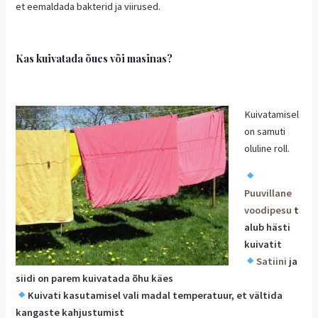
et eemaldada bakterid ja viirused.
Kas kuivatada õues või masinas?
Kuivatamisel
on samuti
oluline roll.
Puuvillane
voodipesu
t
alub hästi
kuivatit
Satiini
ja
siidi on parem kuivatada õhu käes
Kuivati kasutamisel vali madal temperatuur, et vältida
kangaste kahjustumist