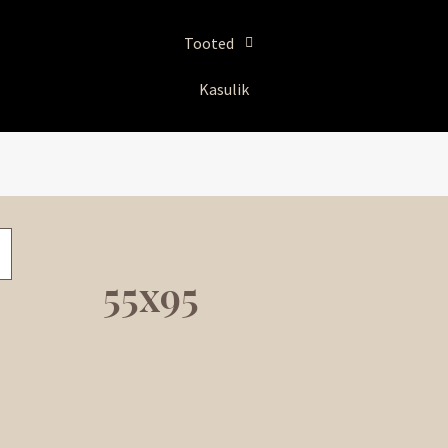
Tooted
Kasulik
55x95