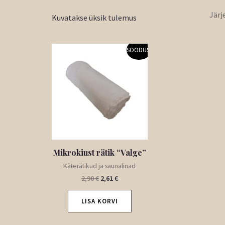
Kuvatakse üksik tulemus
Algne
Praegune
SOODUS!
hind
hind
oli:
on:
2,90 €.
2,61 €.
Mikrokiust rätik “Valge”
Käterätikud ja saunalinad
2,90
€
2,61
€
LISA KORVI