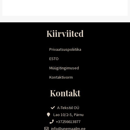
Kiirviited
Privaatsuspoliitika
ESTO
Müügitingimused
Kontaktivorm
Kontakt
A-Tekstiil OÜ
Lao 10/2-5, Pärnu
+37256613877
info@unemaailm.ee