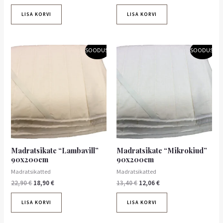
LISA KORVI
LISA KORVI
Algne
Praegune
Algne
Praegune
SOODUS!
SOODUS!
hind
hind
hind
hind
oli:
on:
oli:
on:
22,90 €.
18,90 €.
13,40 €.
12,06 €.
Madratsikate “Lambavill”
Madratsikate “Mikrokiud”
90x200cm
90x200cm
Madratsikatted
Madratsikatted
22,90
€
18,90
€
13,40
€
12,06
€
LISA KORVI
LISA KORVI