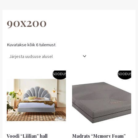
90x200
Kuvatakse kõik 6 tulemust
Algne
Praegune
Algne
Praegune
SOODUS!
SOODUS!
hind
hind
hind
hind
oli:
on:
oli:
on:
289,00 €.
202,30 €.
254,90 €.
229,41 €.
Voodi “Liilian” hall
Madrats “Memory Foam”