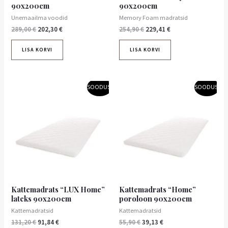
90x200cm
90x200cm
Unemaailma voodid
Memory Foam madratsid
289,00
€
202,30
€
254,90
€
229,41
€
LISA KORVI
LISA KORVI
Algne
Praegune
Algne
Praegune
SOODUS!
SOODUS!
hind
hind
hind
hind
oli:
on:
oli:
on:
131,20 €.
91,84 €.
55,90 €.
39,13 €.
Kattemadrats “LUX Home”
Kattemadrats “Home”
lateks 90x200cm
poroloon 90x200cm
Kattemadratsid
Kattemadratsid
131,20
€
91,84
€
55,90
€
39,13
€