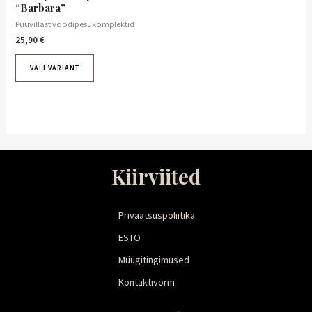
“Barbara”
Puuvillast voodipesukomplektid
25,90
€
VALI VARIANT
Kiirviited
Privaatsuspoliitika
ESTO
Müügitingimused
Kontaktivorm