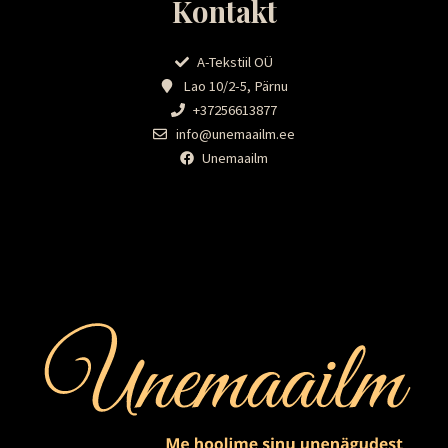
Kontakt
A-Tekstiil OÜ
Lao 10/2-5, Pärnu
+37256613877
info@unemaailm.ee
Unemaailm