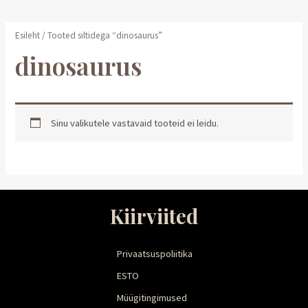
Esileht
/ Tooted siltidega “dinosaurus”
dinosaurus
Sinu valikutele vastavaid tooteid ei leidu.
Kiirviited
Privaatsuspoliitika
ESTO
Müügitingimused