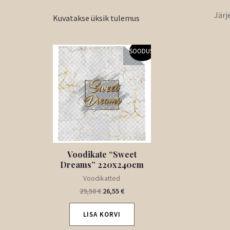
Kuvatakse üksik tulemus
Algne
Praegune
SOODUS!
hind
hind
oli:
on:
29,50 €.
26,55 €.
Voodikate “Sweet
Dreams” 220x240cm
Voodikatted
29,50
€
26,55
€
LISA KORVI