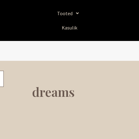
Tooted
Kasulik
dreams