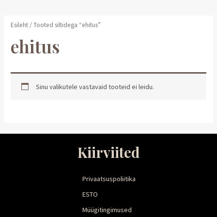
Esileht
/ Tooted siltidega “ehitus”
ehitus
Sinu valikutele vastavaid tooteid ei leidu.
Kiirviited
Privaatsuspoliitika
ESTO
Müügitingimused