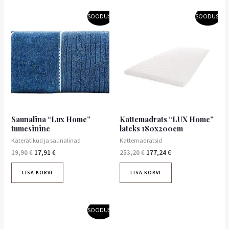
Algne
Praegune
Algne
Praegune
SOODUS!
SOODUS!
hind
hind
hind
hind
oli:
on:
oli:
on:
19,90 €.
17,91 €.
253,20 €.
177,24 €.
Saunalina “Lux Home”
Kattemadrats “LUX Home”
tumesinine
lateks 180x200cm
Käterätikud ja saunalinad
Kattemadratsid
19,90
€
17,91
€
253,20
€
177,24
€
LISA KORVI
LISA KORVI
Algne
Praegune
SOODUS!
hind
hind
oli:
on: