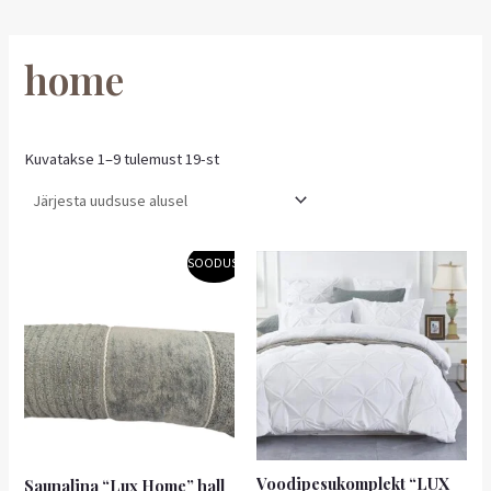
home
Kuvatakse 1–9 tulemust 19-st
Algne
Praegune
SOODUS!
hind
hind
oli:
on:
19,90 €.
17,91 €.
Voodipesukomplekt “LUX
Saunalina “Lux Home” hall