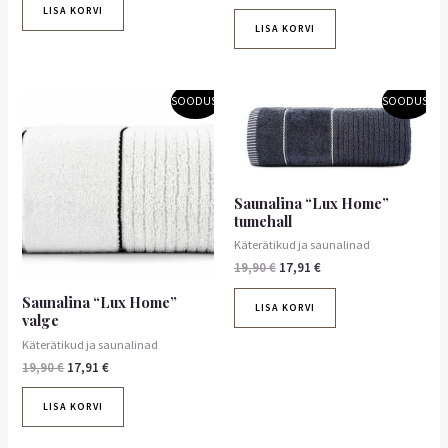
LISA KORVI
LISA KORVI
Algne
Praegune
Algne
Praegune
SOODUS!
SOODUS!
hind
hind
hind
hind
oli:
on:
oli:
on:
19,90 €.
17,91 €.
19,90 €.
17,91 €.
Saunalina “Lux Home”
tumehall
Käterätikud ja saunalinad
19,90
€
17,91
€
Saunalina “Lux Home”
LISA KORVI
valge
Käterätikud ja saunalinad
19,90
€
17,91
€
LISA KORVI