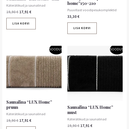
home”150×210
Käterätikud ja saunalinad
Puuvillast voodipesukomplektid
19,90
€
17,91
€
33,30
€
LISA KORVI
LISA KORVI
Algne
Praegune
Algne
Praegune
SOODUS!
SOODUS!
hind
hind
hind
hind
oli:
on:
oli:
on:
19,90 €.
17,91 €.
19,90 €.
17,91 €.
Saunalina “LUX Home”
Saunalina “LUX Home”
pruun
must
Käterätikud ja saunalinad
Käterätikud ja saunalinad
19,90
€
17,91
€
19,90
€
17,91
€