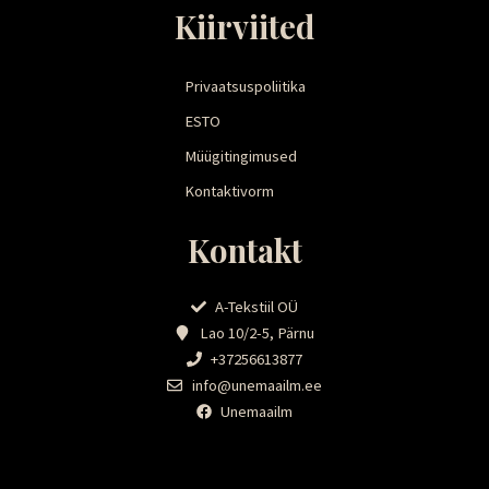
Kiirviited
Privaatsuspoliitika
ESTO
Müügitingimused
Kontaktivorm
Kontakt
A-Tekstiil OÜ
Lao 10/2-5, Pärnu
+37256613877
info@unemaailm.ee
Unemaailm