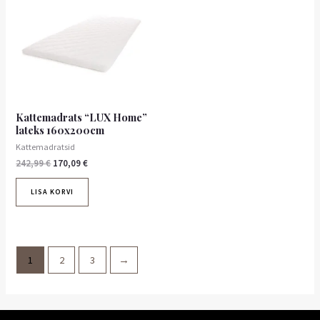
242,99 €.
170,09 €.
Kattemadrats “LUX Home”
lateks 160x200cm
Kattemadratsid
242,99
€
170,09
€
LISA KORVI
1
2
3
→