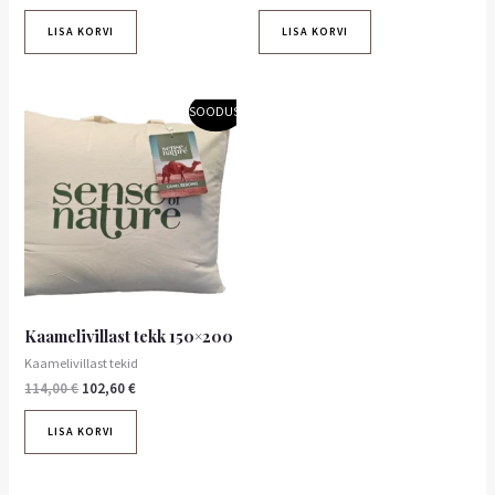
LISA KORVI
LISA KORVI
Algne
Praegune
SOODUS!
hind
hind
oli:
on:
114,00 €.
102,60 €.
Kaamelivillast tekk 150×200
Kaamelivillast tekid
114,00
€
102,60
€
LISA KORVI