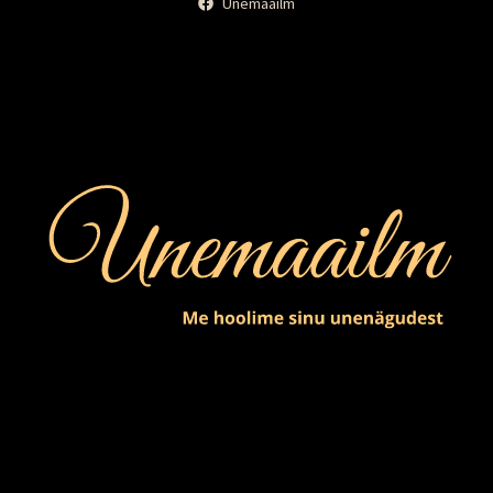
Unemaailm