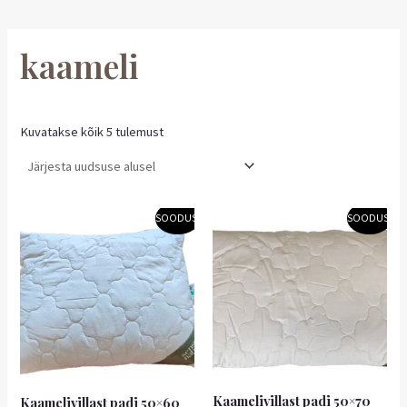
kaameli
Kuvatakse kõik 5 tulemust
Algne
Praegune
Algne
Praegune
SOODUS!
SOODUS!
hind
hind
hind
hind
oli:
on:
oli:
on:
39,90 €.
35,91 €.
46,90 €.
42,21 €.
Kaamelivillast padi 50×70
Kaamelivillast padi 50×60