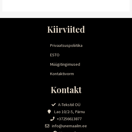
Kiirviited
Privaatsuspoliitika
ESTO
Müügitingimused
Kontaktivorm
Kontakt
A-Tekstiil OÜ
Lao 10/2-5, Pärnu
+37256613877
info@unemaailm.ee