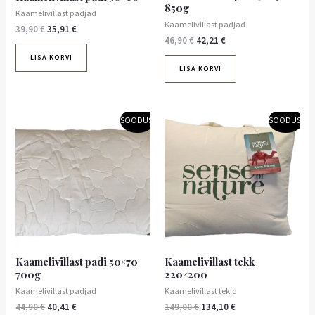
850g
Kaamelivillast padjad
Kaamelivillast padjad
39,90
€
35,91
€
46,90
€
42,21
€
LISA KORVI
LISA KORVI
Algne
Praegune
Algne
Praegune
SOODUS!
SOODUS!
hind
hind
hind
hind
oli:
on:
oli:
on:
44,90 €.
40,41 €.
149,00 €.
134,10 €.
Kaamelivillast padi 50×70
Kaamelivillast tekk
700g
220×200
Kaamelivillast padjad
Kaamelivillast tekid
44,90
€
40,41
€
149,00
€
134,10
€