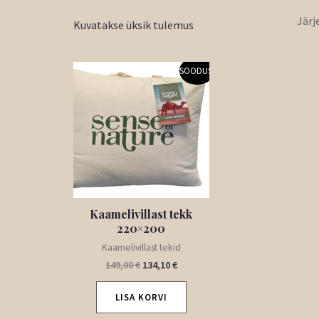
Kuvatakse üksik tulemus
Algne
Praegune
SOODUS!
hind
hind
oli:
on:
149,00 €.
134,10 €.
Kaamelivillast tekk
220×200
Kaamelivillast tekid
149,00
€
134,10
€
LISA KORVI