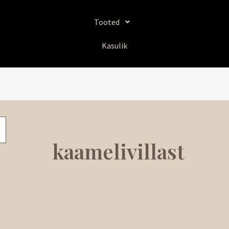
Tooted
Kasulik
kaamelivillast