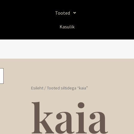
Tooted
Kasulik
Esileht
/ Tooted siltidega “kaia”
kaia