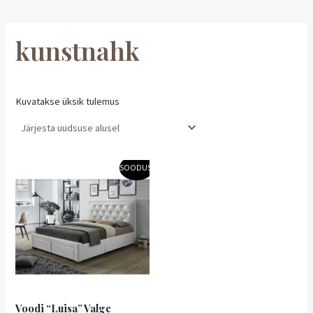
kunstnahk
Kuvatakse üksik tulemus
Algne
Praegune
SOODUS!
hind
hind
oli:
on:
639,00 €.
447,30 €.
Voodi “Luisa” Valge