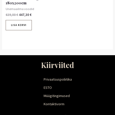
180x200cm
Unemaailma voodid
639,00
€
447,30
€
LISA KORVI
Kiirviited
Privaatsuspoliitika
ESTO
Müügitingimused
Kontaktivorm