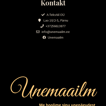
Kontakt
A-Tekstiil OÜ
Lao 10/2-5, Pärnu
+37256613877
info@unemaailm.ee
Unemaailm