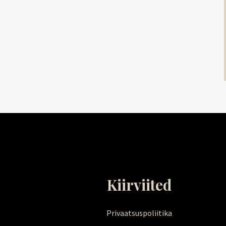
Kiirviited
Privaatsuspoliitika