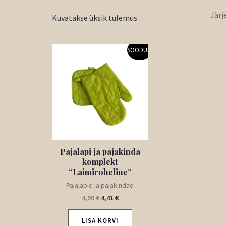
Kuvatakse üksik tulemus
Algne
Praegune
SOODUS!
hind
hind
oli:
on:
4,90 €.
4,41 €.
Pajalapi ja pajakinda
komplekt
“Laimiroheline”
Pajalapid ja pajakindad
4,90
€
4,41
€
LISA KORVI