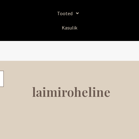
Tooted
Kasulik
laimiroheline