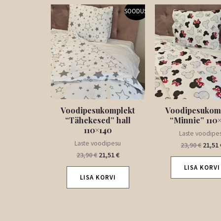
Algne
Praegune
Algne
SOODUS!
hind
hind
hind
oli:
on:
oli:
23,90 €.
21,51 €.
23,90 
Voodipesukomplekt
Voodipesukom
“Tähekesed” hall
“Minnie” 110
110×140
Laste voodipe
Laste voodipesu
23,90
€
21,51
23,90
€
21,51
€
LISA KORVI
LISA KORVI