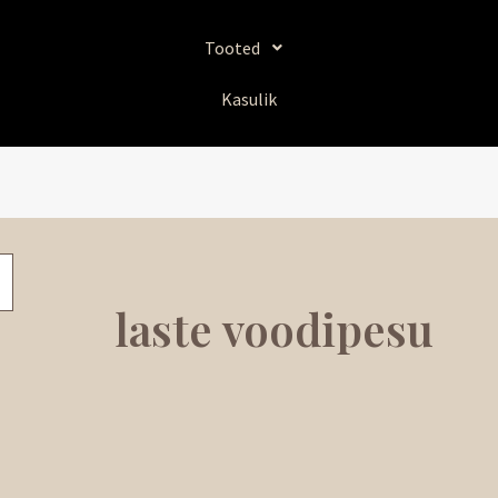
Sorditud
uusimate
järgi
Tooted
Kasulik
laste voodipesu