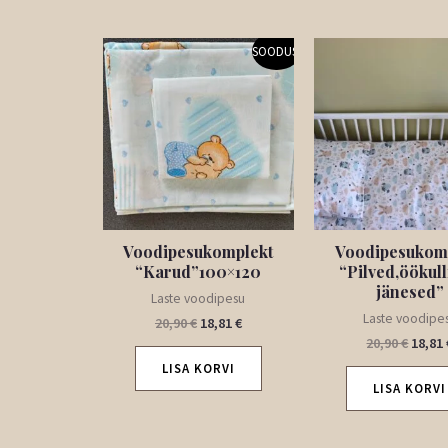
Algne
Praegune
Algne
SOODUS!
hind
hind
hind
oli:
on:
oli:
20,90 €.
18,81 €.
20,90 
Voodipesukomplekt
Voodipesukom
“Karud”100×120
“Pilved,öökull
jänesed”
Laste voodipesu
Laste voodipe
20,90
€
18,81
€
20,90
€
18,81
LISA KORVI
LISA KORVI