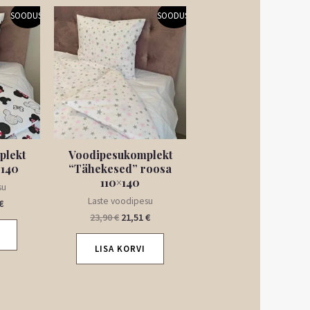
Praegune
Algne
Praegune
SOODUS!
SOODUS!
hind
hind
hind
on:
oli:
on:
€.
21,51 €.
23,90 €.
21,51 €.
plekt
Voodipesukomplekt
×140
“Tähekesed” roosa
110×140
su
Laste voodipesu
€
23,90
€
21,51
€
LISA KORVI