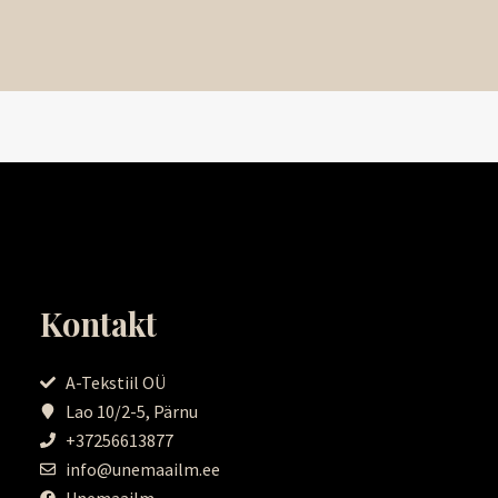
Kontakt
A-Tekstiil OÜ
Lao 10/2-5, Pärnu
+37256613877
info@unemaailm.ee
Unemaailm