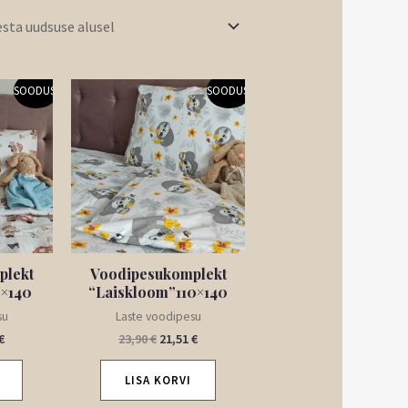
Praegune
Algne
Praegune
SOODUS!
SOODUS!
hind
hind
hind
on:
oli:
on:
€.
21,51 €.
23,90 €.
21,51 €.
plekt
Voodipesukomplekt
0×140
“Laiskloom”110×140
su
Laste voodipesu
€
23,90
€
21,51
€
LISA KORVI