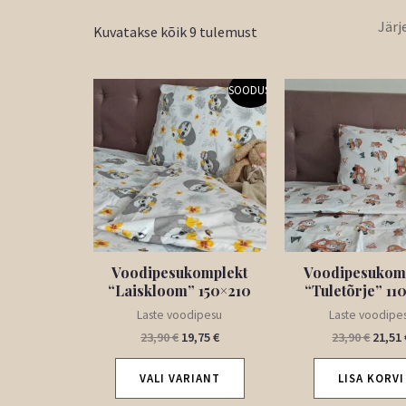
Kuvatakse kõik 9 tulemust
Algne
Praegune
Algne
SOODUS!
hind
hind
hind
oli:
on:
oli:
23,90 €.
19,75 €.
23,90 
Voodipesukomplekt
Voodipesukom
“Laiskloom” 150×210
“Tuletõrje” 11
Laste voodipesu
Laste voodipe
23,90
€
19,75
€
23,90
€
21,51
VALI VARIANT
LISA KORVI