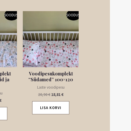
Praegune
Algne
Praegune
SOODUS!
SOODUS!
hind
hind
hind
on:
oli:
on:
€.
18,81 €.
20,90 €.
18,81 €.
plekt
Voodipesukomplekt
id ja
“Südamed” 100×120
Laste voodipesu
su
20,90
€
18,81
€
€
LISA KORVI