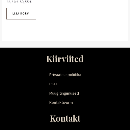
86,50
€
60,55
€
LISA KORVI
Kiirviited
Privaatsuspoliitika
ESTO
Müügitingimused
Kontaktivorm
Kontakt