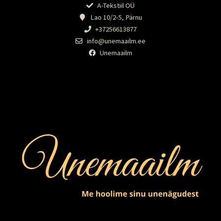
A-Tekstiil OÜ
Lao 10/2-5, Pärnu
+37256613877
info@unemaailm.ee
Unemaailm