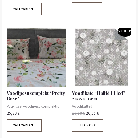
VALI VARIANT
Algne
Praegune
SOODUS!
hind
hind
oli:
on:
29,50 €.
26,55 €.
Voodipesukomplekt “Pretty
Voodikate “Hallid Lilled”
Rose”
220x240cm
Puuvillast voodipesukomplektid
Voodikatted
25,90
€
29,50
€
26,55
€
VALI VARIANT
LISA KORVI