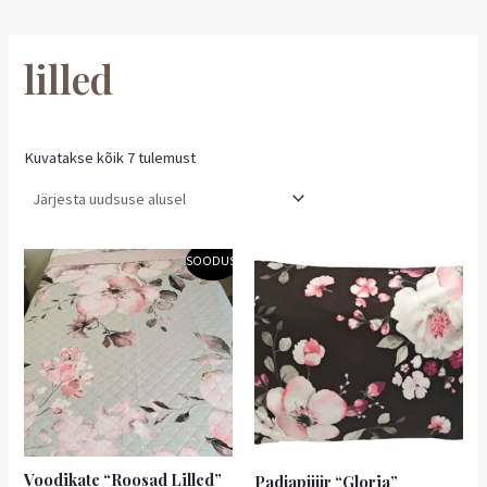
lilled
Kuvatakse kõik 7 tulemust
Algne
Praegune
Hinnavahemik:
Sellel
SOODUS!
hind
hind
2,55 €
tootel
oli:
on:
kuni
29,50 €.
26,55 €.
on
4,00 €
mitu
varianti.
Valikuid
saab
teha
tootelehel.
Voodikate “Roosad Lilled”
Padjapüür “Gloria”