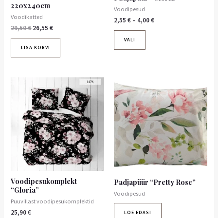
220x240cm
Voodipesud
Voodikatted
2,55
€
–
4,00
€
29,50
€
26,55
€
VALI
LISA KORVI
Voodipesukomplekt
Padjapüür “Pretty Rose”
“Gloria”
Voodipesud
Puuvillast voodipesukomplektid
25,90
€
LOE EDASI