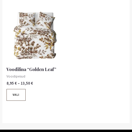
Hinnavahemik:
Sellel
8,95 €
tootel
kuni
on
13,50 €
mitu
varianti.
Valikuid
saab
teha
tootelehel.
Voodilina “Golden Leaf”
Voodipesud
8,95
€
–
13,50
€
VALI