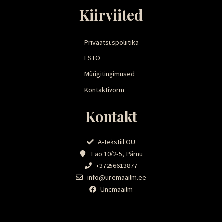
Kiirviited
Privaatsuspoliitika
ESTO
Müügitingimused
Kontaktivorm
Kontakt
A-Tekstiil OÜ
Lao 10/2-5, Pärnu
+37256613877
info@unemaailm.ee
Unemaailm