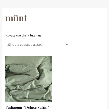
münt
Kuvatakse üksik tulemus
Hinnavahemik:
Sellel
4,90 €
tootel
kuni
on
5,90 €
mitu
varianti.
Valikuid
saab
teha
tootelehel.
Padjapüür “Deluxe Satiin”