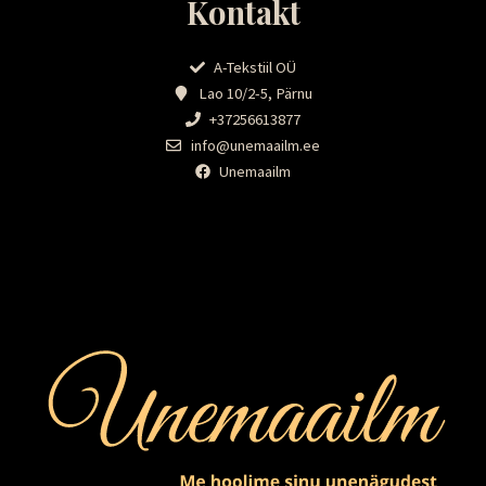
Kontakt
A-Tekstiil OÜ
Lao 10/2-5, Pärnu
+37256613877
info@unemaailm.ee
Unemaailm