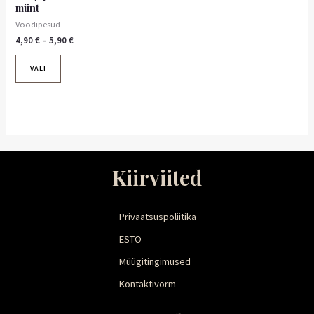
münt
Voodipesud
4,90
€
–
5,90
€
VALI
Kiirviited
Privaatsuspoliitika
ESTO
Müügitingimused
Kontaktivorm