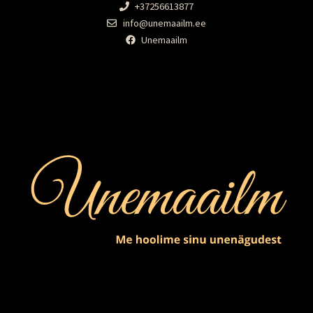
+37256613877
info@unemaailm.ee
Unemaailm