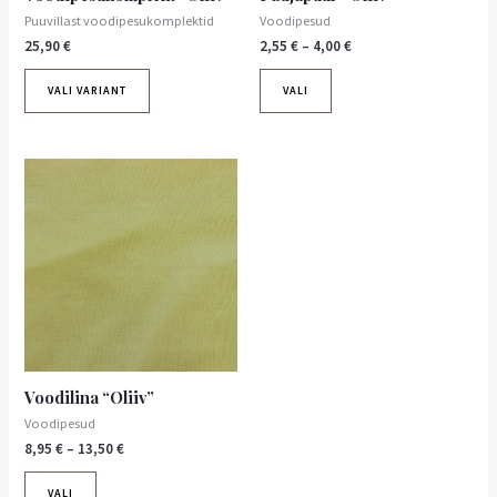
Puuvillast voodipesukomplektid
Voodipesud
25,90
€
2,55
€
–
4,00
€
VALI VARIANT
VALI
Hinnavahemik:
Sellel
8,95 €
tootel
kuni
on
13,50 €
mitu
varianti.
Valikuid
saab
teha
tootelehel.
Voodilina “Oliiv”
Voodipesud
8,95
€
–
13,50
€
VALI