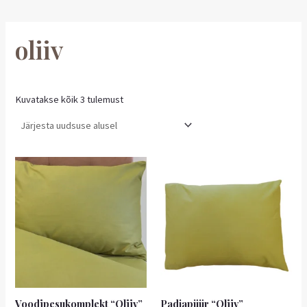
oliiv
Kuvatakse kõik 3 tulemust
Hinnavahemik:
Sellel
2,55 €
tootel
kuni
on
4,00 €
mitu
varianti.
Valikuid
saab
teha
tootelehel.
Voodipesukomplekt “Oliiv”
Padjapüür “Oliiv”