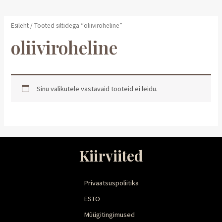
Esileht
/ Tooted siltidega “oliiviroheline”
oliiviroheline
Sinu valikutele vastavaid tooteid ei leidu.
Kiirviited
Privaatsuspoliitika
ESTO
Müügitingimused