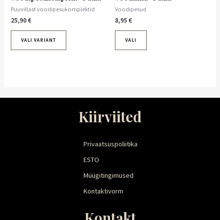
Puuvillast voodipesukomplektid
Voodipesud
25,90
€
8,95
€
VALI VARIANT
VALI
Kiirviited
Privaatsuspoliitika
ESTO
Müügitingimused
Kontaktivorm
Kontakt