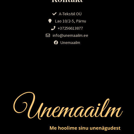
A-Tekstiil OÜ
Lao 10/2-5, Pärnu
+37256613877
info@unemaailm.ee
Unemaailm