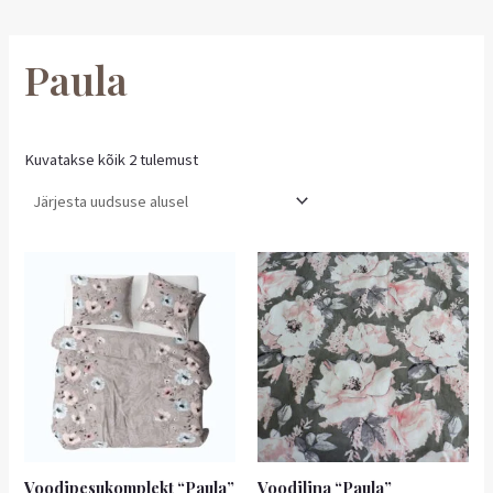
Paula
Kuvatakse kõik 2 tulemust
Sellel
tootel
on
mitu
varianti.
Valikuid
saab
teha
tootelehel.
Voodipesukomplekt “Paula”
Voodilina “Paula”