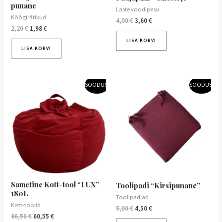
punane
Laste voodipesu
Köögirätikud
4,00
€
3,60
€
2,20
€
1,98
€
LISA KORVI
LISA KORVI
Algne
Praegune
Algne
Praegune
Sellel
SOODUS!
SOODUS!
hind
hind
hind
hind
tootel
oli:
on:
oli:
on:
86,50 €.
on
60,55 €.
5,00 €.
4,50 €.
mitu
varianti.
Valikuid
saab
teha
tootelehel.
Sametine Kott-tool “LUX”
Toolipadi “Kirsipunane”
180L
Toolipadjad
Kott-toolid
5,00
€
4,50
€
86,50
€
60,55
€