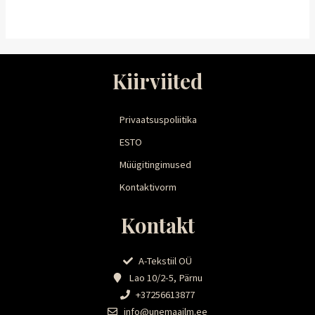
Kiirviited
Privaatsuspoliitika
ESTO
Müügitingimused
Kontaktivorm
Kontakt
A-Tekstiil OÜ
Lao 10/2-5, Pärnu
+37256613877
info@unemaailm.ee