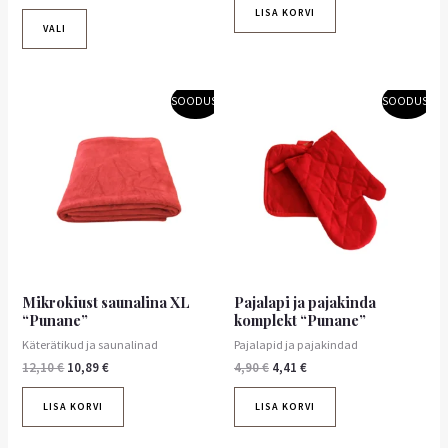
LISA KORVI
VALI
Algne
Praegune
Algne
Praegune
SOODUS!
SOODUS!
hind
hind
hind
hind
oli:
on:
oli:
on:
12,10 €.
10,89 €.
4,90 €.
4,41 €.
Mikrokiust saunalina XL
Pajalapi ja pajakinda
“Punane”
komplekt “Punane”
Käterätikud ja saunalinad
Pajalapid ja pajakindad
12,10
€
10,89
€
4,90
€
4,41
€
LISA KORVI
LISA KORVI