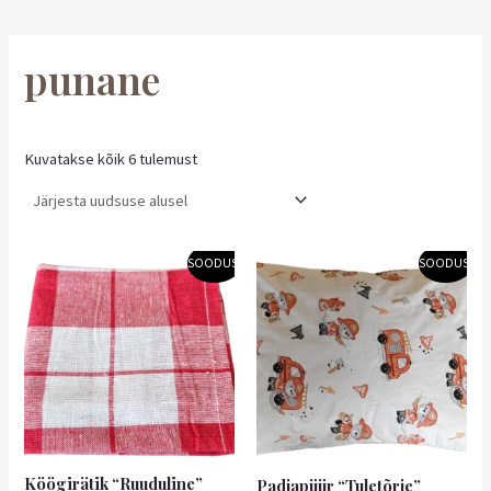
punane
Kuvatakse kõik 6 tulemust
Algne
Praegune
Algne
Praegune
SOODUS!
SOODUS!
hind
hind
hind
hind
oli:
on:
oli:
on:
2,20 €.
1,98 €.
4,00 €.
3,60 €.
Köögirätik “Ruuduline”
Padjapüür “Tuletõrje”