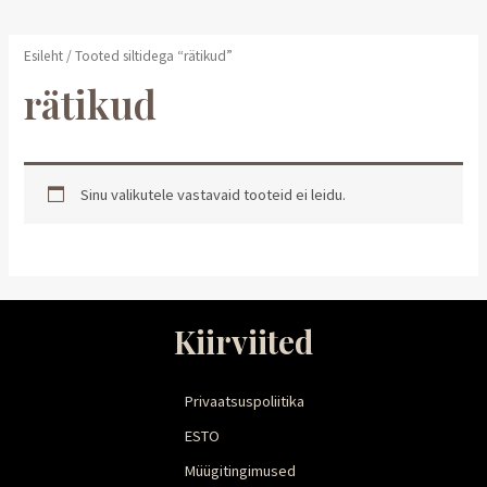
Esileht
/ Tooted siltidega “rätikud”
rätikud
Sinu valikutele vastavaid tooteid ei leidu.
Kiirviited
Privaatsuspoliitika
ESTO
Müügitingimused