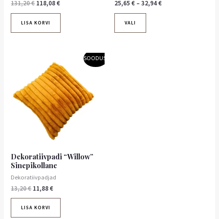
131,20
€
118,08
€
25,65
€
–
32,94
€
LISA KORVI
VALI
Algne
Praegune
SOODUS!
hind
hind
oli:
on:
13,20 €.
11,88 €.
Dekoratiivpadi “Willow”
Sinepikollane
Dekoratiivpadjad
13,20
€
11,88
€
LISA KORVI