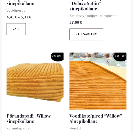
sinepikollane
“Deluxe Satiin”
sinepikollane
Voodipesud
Satiinist voodipesukomplektid
4,41
€
–
5,31
€
57,00
€
VALI
VALI VARIANT
Algne
Praegune
Hinnavahemik:
Sellel
SOODUS!
SOODUS!
hind
hind
25,65 €
tootel
oli:
on:
kuni
131,20 €.
118,08 €.
on
32,94 €
mitu
varianti.
Valikuid
saab
teha
tootelehel.
Põrandapadi “Willow”
Voodikate/pleed “Willow”
sinepikollane
Sinepikollane
Põrandapadjad
Pleedid