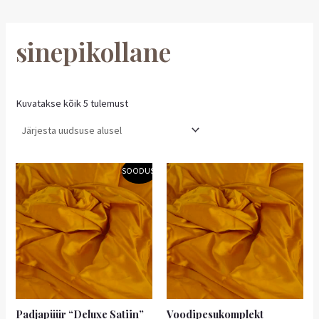
sinepikollane
Kuvatakse kõik 5 tulemust
Hinnavahemik:
Sellel
SOODUS!
4,41 €
tootel
kuni
on
5,31 €
mitu
varianti.
Valikuid
saab
teha
tootelehel.
Padjapüür “Deluxe Satiin”
Voodipesukomplekt