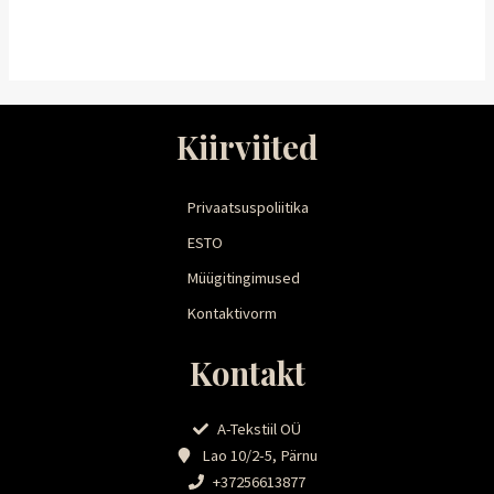
Kiirviited
Privaatsuspoliitika
ESTO
Müügitingimused
Kontaktivorm
Kontakt
A-Tekstiil OÜ
Lao 10/2-5, Pärnu
+37256613877