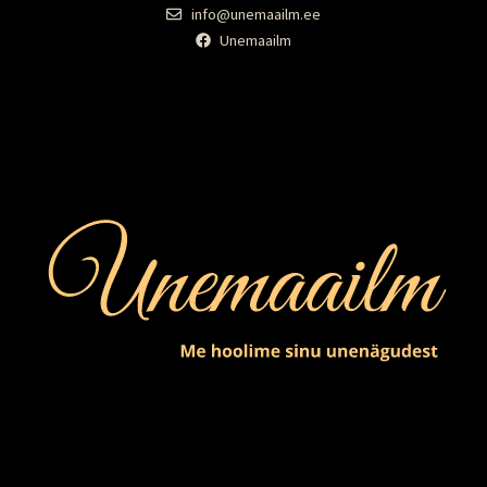
info@unemaailm.ee
Unemaailm