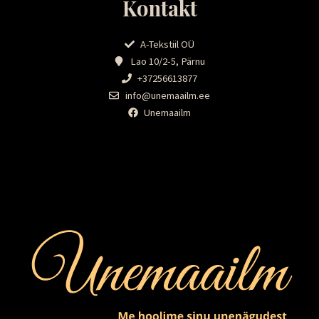
Kontakt
A-Tekstiil OÜ
Lao 10/2-5, Pärnu
+37256613877
info@unemaailm.ee
Unemaailm