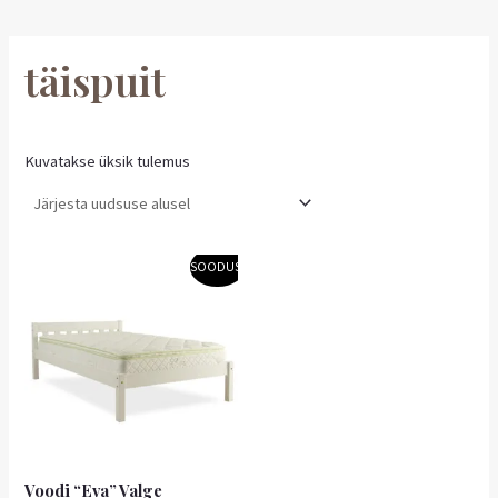
täispuit
Kuvatakse üksik tulemus
Algne
Praegune
SOODUS!
hind
hind
oli:
on:
149,00 €.
104,30 €.
Voodi “Eva” Valge