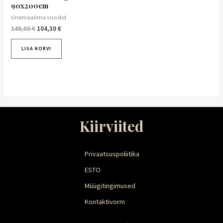
90x200cm
Unemaailma voodid
149,00
€
104,30
€
LISA KORVI
Kiirviited
Privaatsuspoliitika
ESTO
Müügitingimused
Kontaktivorm