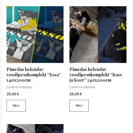
Sellel
Sellel
tootel
tootel
on
on
mitu
mitu
varianti.
varianti.
Valikuid
Valikuid
saab
saab
teha
teha
tootelehel.
tootelehel.
Pimedas helendav
Pimedas helendav
voodipesukomplekt “Essa”
voodipesukomplekt “Kass
140x200cm
ja Koer” 140x200cm
Laste voodipesu
Laste voodipesu
29,00
€
29,00
€
VALI
VALI
Sellel