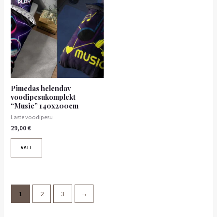
tootel
on
mitu
varianti.
Valikuid
saab
teha
tootelehel.
Pimedas helendav
voodipesukomplekt
“Music” 140x200cm
Laste voodipesu
29,00
€
VALI
1
2
3
→