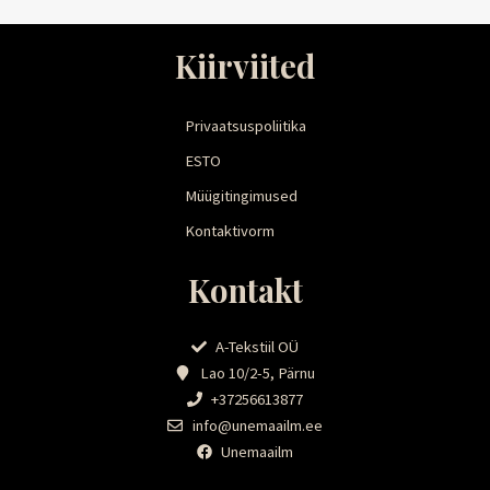
Kiirviited
Privaatsuspoliitika
ESTO
Müügitingimused
Kontaktivorm
Kontakt
A-Tekstiil OÜ
Lao 10/2-5, Pärnu
+37256613877
info@unemaailm.ee
Unemaailm