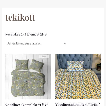
tekikott
Kuvatakse 1–9 tulemust 23-st
Voodipesukomplekt “Triin”
Voodipesukomplekt “Liis”