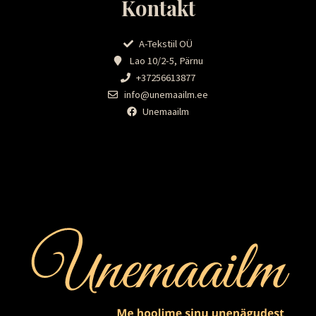
Kontakt
A-Tekstiil OÜ
Lao 10/2-5, Pärnu
+37256613877
info@unemaailm.ee
Unemaailm