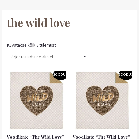
the wild love
Kuvatakse kõik 2 tulemust
Algne
Praegune
Algne
Praegune
SOODUS!
SOODUS!
hind
hind
hind
hind
oli:
on:
oli:
on:
24,50 €.
22,05 €.
29,50 €.
26,55 €.
Voodikate “The Wild Love”
Voodikate “The Wild Love”