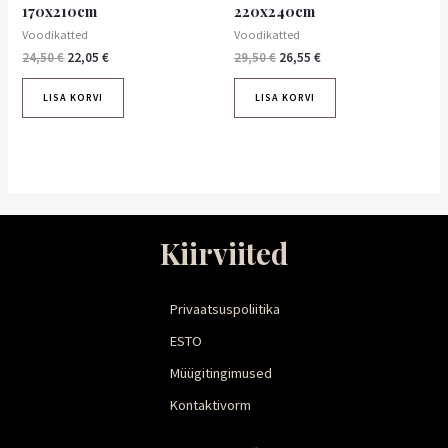
170x210cm
220x240cm
Voodikatted
Voodikatted
24,50
€
22,05
€
29,50
€
26,55
€
LISA KORVI
LISA KORVI
Kiirviited
Privaatsuspoliitika
ESTO
Müügitingimused
Kontaktivorm