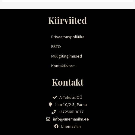
Kiirviited
Privaatsuspoliitika
ESTO
Müügitingimused
Kontaktivorm
Kontakt
A-Tekstiil OÜ
Lao 10/2-5, Pärnu
+37256613877
info@unemaailm.ee
Unemaailm