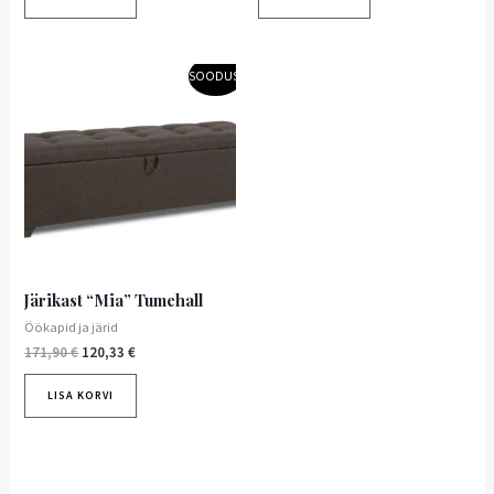
Algne
Praegune
SOODUS!
hind
hind
oli:
on:
171,90 €.
120,33 €.
Järikast “Mia” Tumehall
Öökapid ja järid
171,90
€
120,33
€
LISA KORVI