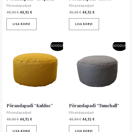
Põrandapadjad
Põrandapadjad
49,90
€
44,91
€
49,90
€
44,91
€
LISA KORVI
LISA KORVI
Algne
Praegune
Algne
Praegune
SOODUS!
SOODUS!
hind
hind
hind
hind
oli:
on:
oli:
on:
49,90 €.
44,91 €.
49,90 €.
44,91 €.
Põrandapadi “Kuldne”
Põrandapadi “Tumehall”
Põrandapadjad
Põrandapadjad
49,90
€
44,91
€
49,90
€
44,91
€
LISA KORVI
LISA KORVI