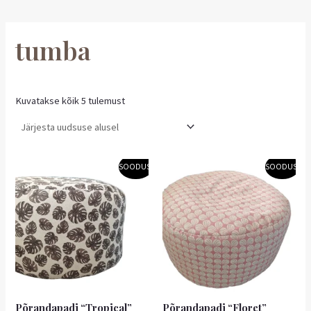
tumba
Kuvatakse kõik 5 tulemust
Algne
Praegune
Algne
Praegune
SOODUS!
SOODUS!
hind
hind
hind
hind
oli:
on:
oli:
on:
49,90 €.
44,91 €.
49,90 €.
44,91 €.
Põrandapadi “Tropical”
Põrandapadi “Floret”