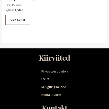
Toolipadjad
5,00
€
4,50
€
LISA KORVI
Kiirviited
Privaatsuspoliitika
ESTO
Müügitingimused
Kontaktivorm
Kontakt