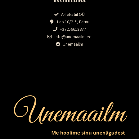
A-Tekstiil OÜ
Lao 10/2-5, Pärnu
+37256613877
info@unemaailm.ee
Unemaailm