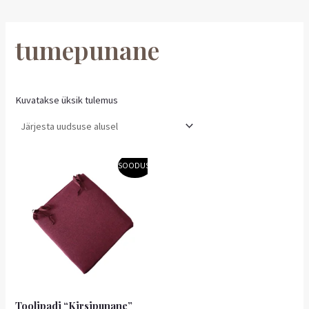
tumepunane
Kuvatakse üksik tulemus
Algne
Praegune
SOODUS!
hind
hind
oli:
on:
5,00 €.
4,50 €.
Toolipadi “Kirsipunane”