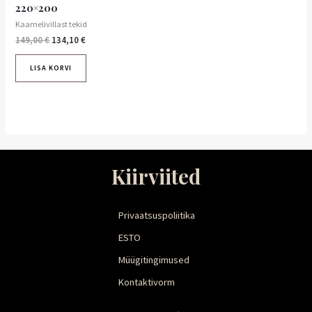
220×200
Kaamelivillast tekid
149,00
€
134,10
€
LISA KORVI
Kiirviited
Privaatsuspoliitika
ESTO
Müügitingimused
Kontaktivorm