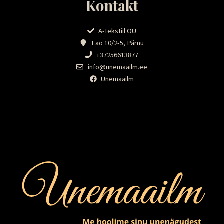
Kontakt
A-Tekstiil OÜ
Lao 10/2-5, Pärnu
+37256613877
info@unemaailm.ee
Unemaailm