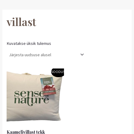
villast
Kuvatakse üksik tulemus
Algne
Praegune
SOODUS!
hind
hind
oli:
on:
149,00 €.
134,10 €.
Kaamelivillast tekk