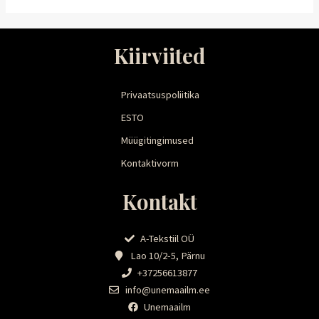
Kiirviited
Privaatsuspoliitika
ESTO
Müügitingimused
Kontaktivorm
Kontakt
A-Tekstiil OÜ
Lao 10/2-5, Pärnu
+37256613877
info@unemaailm.ee
Unemaailm