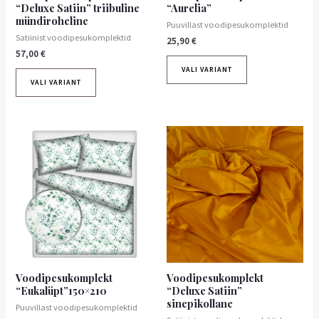
“Deluxe Satiin” triibuline
“Aurelia”
mündiroheline
Puuvillast voodipesukomplektid
Satiinist voodipesukomplektid
25,90
€
57,00
€
VALI VARIANT
VALI VARIANT
Voodipesukomplekt
Voodipesukomplekt
“Eukalüpt”150×210
“Deluxe Satiin”
sinepikollane
Puuvillast voodipesukomplektid