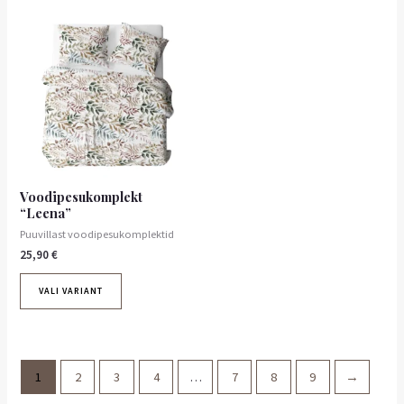
Voodipesukomplekt
“Leena”
Puuvillast voodipesukomplektid
25,90
€
VALI VARIANT
1
2
3
4
…
7
8
9
→