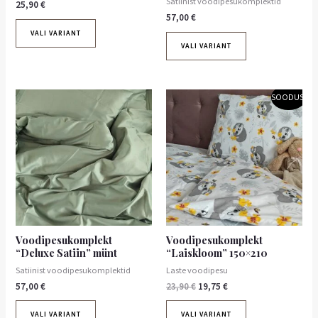
Satiinist voodipesukomplektid
25,90
€
57,00
€
VALI VARIANT
VALI VARIANT
Algne
Praegune
SOODUS!
hind
hind
oli:
on:
23,90 €.
19,75 €.
Voodipesukomplekt
Voodipesukomplekt
“Deluxe Satiin” münt
“Laiskloom” 150×210
Satiinist voodipesukomplektid
Laste voodipesu
57,00
€
23,90
€
19,75
€
VALI VARIANT
VALI VARIANT