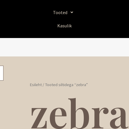
Tooted
Kasulik
Esileht
/ Tooted siltidega “zebra”
zebra