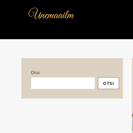
Skip
to
content
Otsi
OTSI