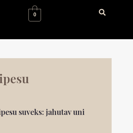
0
dipesu
ipesu suveks: jahutav uni