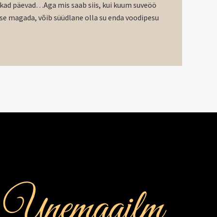
pikad päevad…Aga mis saab siis, kui kuum suveöö
lase magada, võib süüdlane olla su enda voodipesu