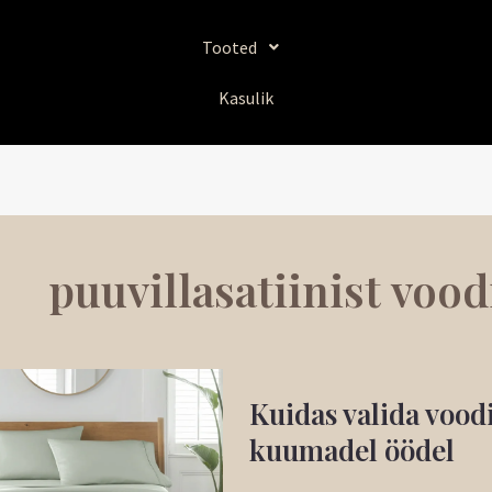
Tooted
Kasulik
puuvillasatiinist voo
Kuidas
Kuidas valida vood
valida
voodipesu
kuumadel öödel
suveks: