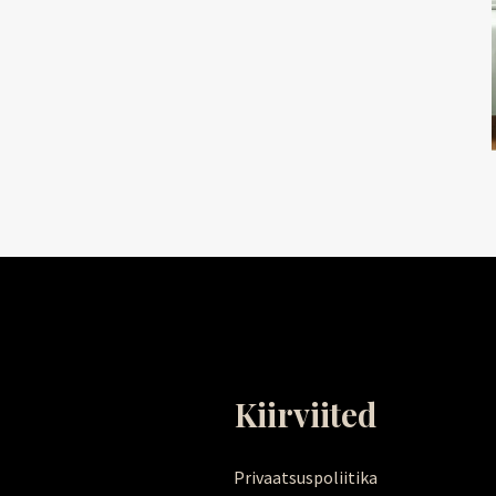
Kiirviited
Privaatsuspoliitika