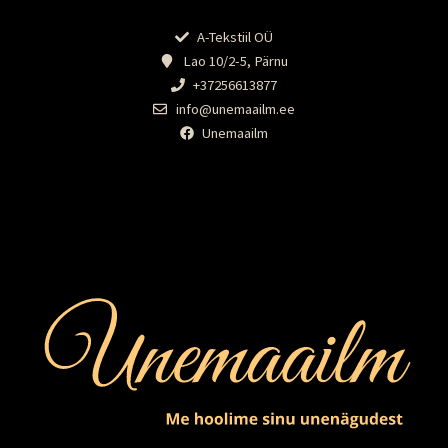
A-Tekstiil OÜ
Lao 10/2-5, Pärnu
+37256613877
info@unemaailm.ee
Unemaailm