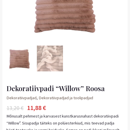
Dekoratiivpadi “Willow” Roosa
Dekoratiivpadjad
,
Dekoratiivpadjad ja toolipadjad
11,88
€
13,20
€
Mõnusalt pehmest ja karvasest kunstkarusnahast dekoratiivpadi
“Willow”. Sisupadja täiteks on polüesterkiud, mis teevad padja
hästi toetavaks ja vormi hoidvaks. Samas on padi ikkagi mõnusalt