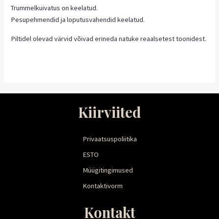
Trummelkuivatus on keelatud.
Pesupehmendid ja loputusvahendid keelatud.
Piltidel olevad värvid võivad erineda natuke reaalsetest toonidest.
Kiirviited
Privaatsuspoliitika
ESTO
Müügitingimused
Kontaktivorm
Kontakt