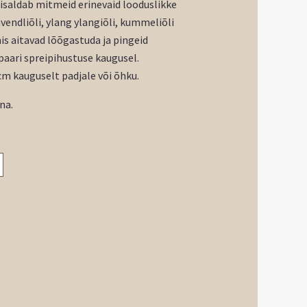
isaldab mitmeid erinevaid looduslikke
avendliõli, ylang ylangiõli, kummeliõli
is aitavad lõõgastuda ja pingeid
paari spreipihustuse kaugusel.
cm kauguselt padjale või õhku.
na.