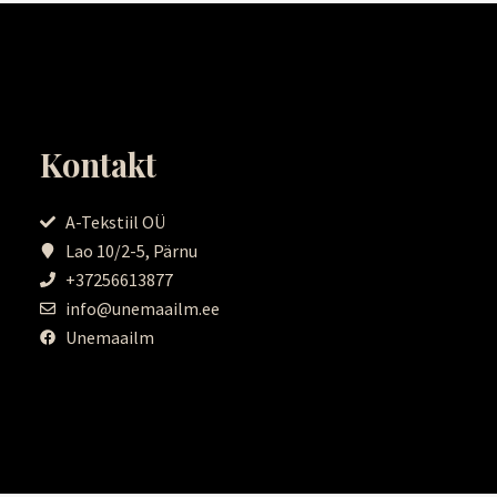
Kontakt
A-Tekstiil OÜ
Lao 10/2-5, Pärnu
+37256613877
info@unemaailm.ee
Unemaailm