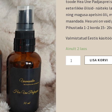
toode Hea Une Padjasprei s
eeterlikke õlisid- näiteks l
ning magusa apelsini õli, m
maandada. Hea uni on vaid 
Pihustada 1-2 korda 15- 20
Valmistatud Eestis käsitöö
Ainult 2 laos
LISA KORVI