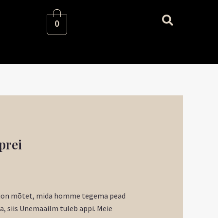
0
aegune
prei
nd
:
57 €.
miljon mõtet, mida homme tegema pead
lla, siis Unemaailm tuleb appi. Meie