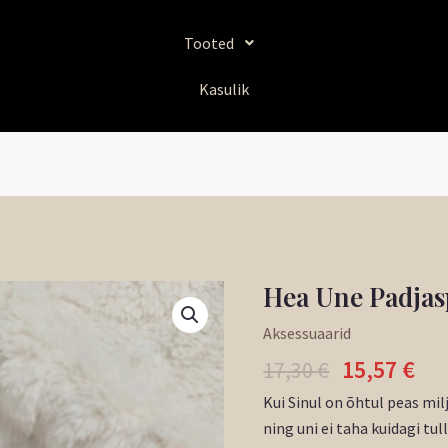
Tooted
Kasulik
Algne
Pr
Hea Une Padjas
Hea
hind
hi
Une
Aksessuaarid
oli:
on
Padjasprei
15,57
€
17,30 €.
15,
17,30
€
kogus
Kui Sinul on õhtul peas 
ning uni ei taha kuidagi tu