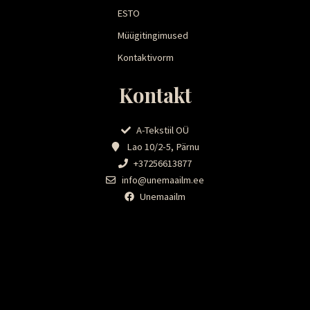
ESTO
Müügitingimused
Kontaktivorm
Kontakt
A-Tekstiil OÜ
Lao 10/2-5, Pärnu
+37256613877
info@unemaailm.ee
Unemaailm