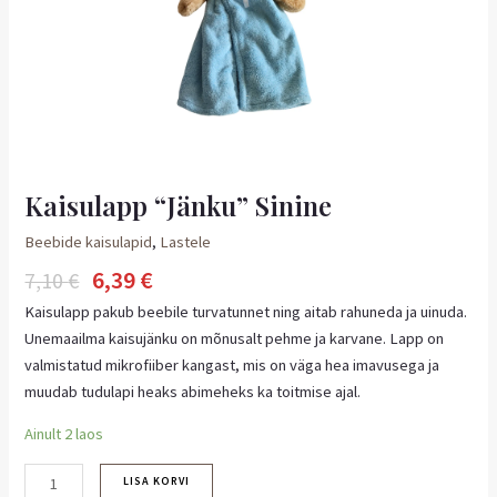
Kaisulapp “Jänku” Sinine
Beebide kaisulapid
,
Lastele
6,39
€
7,10
€
Kaisulapp pakub beebile turvatunnet ning aitab rahuneda ja uinuda.
Unemaailma kaisujänku on mõnusalt pehme ja karvane. Lapp on
valmistatud mikrofiiber kangast, mis on väga hea imavusega ja
muudab tudulapi heaks abimeheks ka toitmise ajal.
Ainult 2 laos
LISA KORVI