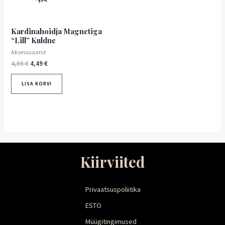
Kardinahoidja Magnetiga
“Lill” Kuldne
Aksessuaarid
4,99
€
4,49
€
LISA KORVI
Kiirviited
Privaatsuspoliitika
ESTO
Müügitingimused