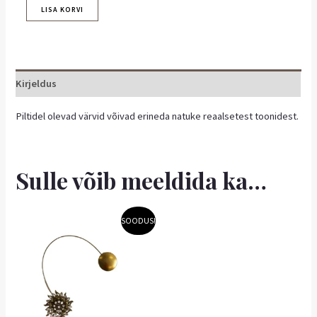
LISA KORVI
Kirjeldus
Piltidel olevad värvid võivad erineda natuke reaalsetest toonidest.
Sulle võib meeldida ka…
Algne
Praegune
SOODUS!
hind
hind
oli:
on:
4,99 €.
4,49 €.