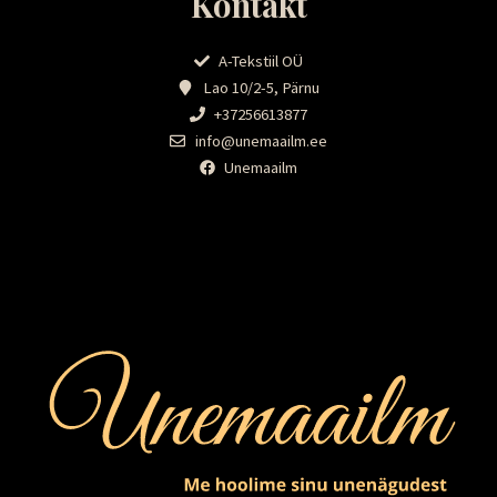
Kontakt
A-Tekstiil OÜ
Lao 10/2-5, Pärnu
+37256613877
info@unemaailm.ee
Unemaailm