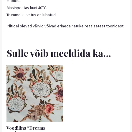
Hooldus:
Masinpestav kuni 40°C.
Trummelkuivatus on lubatud.
Piltidel olevad värvid võivad erineda natuke reaalsetest toonidest.
Sulle võib meeldida ka…
Hinnavahemik:
Sellel
8,95 €
tootel
kuni
on
13,50 €
mitu
varianti.
Valikuid
saab
teha
tootelehel.
Voodilina “Dreams