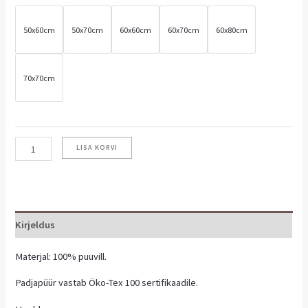
50x60cm
50x70cm
60x60cm
60x70cm
60x80cm
70x70cm
LISA KORVI
Kirjeldus
Materjal: 100% puuvill.
Padjapüür vastab Öko-Tex 100 sertifikaadile.