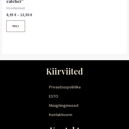
catcher”
Voodipesud
8,95
€
–
13,50
€
VALI
Kiirviited
Privaatsuspoliitika
ESTO
Müügitingimused
Kontaktivorm