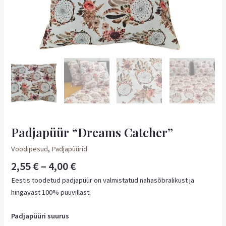
Padjapüür “Dreams Catcher”
Voodipesud
,
Padjapüürid
2,55
€
–
4,00
€
Eestis toodetud padjapüür on valmistatud nahasõbralikust ja
hingavast 100% puuvillast.
Padjapüüri suurus