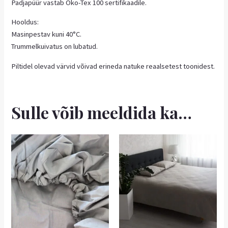
Padjapüür vastab Öko-Tex 100 sertifikaadile.
Hooldus:
Masinpestav kuni 40°C.
Trummelkuivatus on lubatud.
Piltidel olevad värvid võivad erineda natuke reaalsetest toonidest.
Sulle võib meeldida ka…
Hinnavahemik:
Sellel
9,40 €
tootel
kuni
on
12,95 €
mitu
varianti.
Valikuid
saab
teha