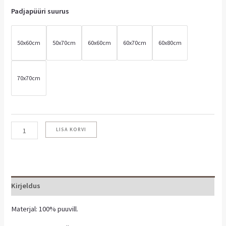
Padjapüüri suurus
50x60cm
50x70cm
60x60cm
60x70cm
60x80cm
70x70cm
LISA KORVI
Kirjeldus
Materjal: 100% puuvill.