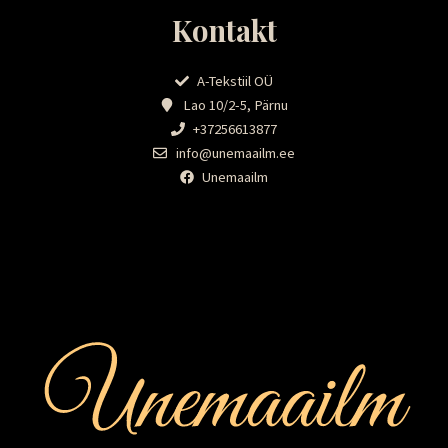
Kontakt
A-Tekstiil OÜ
Lao 10/2-5, Pärnu
+37256613877
info@unemaailm.ee
Unemaailm