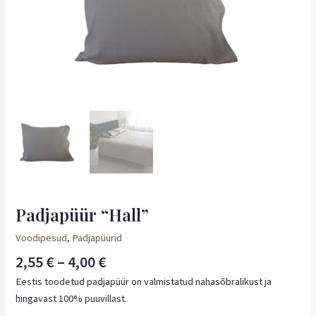
Padjapüür “Hall”
Voodipesud
,
Padjapüürid
2,55
€
–
4,00
€
Eestis toodetud padjapüür on valmistatud nahasõbralikust ja
hingavast 100% puuvillast.