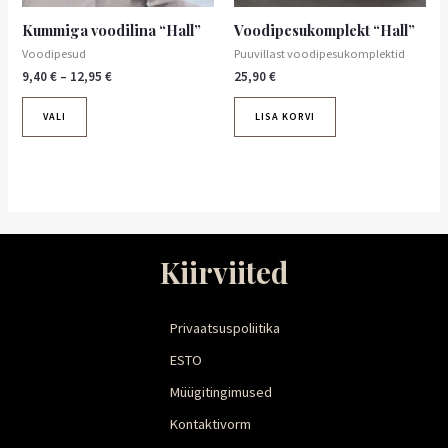
tootelehel.
Kummiga voodilina “Hall”
Voodipesukomplekt “Hall”
Voodipesud
Puuvillast voodipesukomplektid
9,40
€
–
12,95
€
25,90
€
VALI
LISA KORVI
Kiirviited
Privaatsuspoliitika
ESTO
Müügitingimused
Kontaktivorm